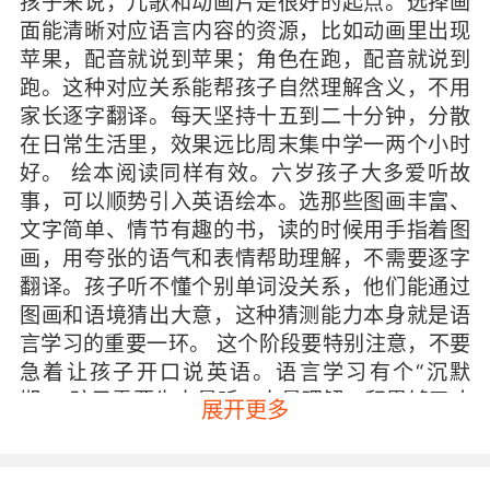
孩子来说，儿歌和动画片是很好的起点。选择画
面能清晰对应语言内容的资源，比如动画里出现
苹果，配音就说到苹果；角色在跑，配音就说到
跑。这种对应关系能帮孩子自然理解含义，不用
家长逐字翻译。每天坚持十五到二十分钟，分散
在日常生活里，效果远比周末集中学一两个小时
好。 绘本阅读同样有效。六岁孩子大多爱听故
事，可以顺势引入英语绘本。选那些图画丰富、
文字简单、情节有趣的书，读的时候用手指着图
画，用夸张的语气和表情帮助理解，不需要逐字
翻译。孩子听不懂个别单词没关系，他们能通过
图画和语境猜出大意，这种猜测能力本身就是语
言学习的重要一环。 这个阶段要特别注意，不要
急着让孩子开口说英语。语言学习有个“沉默
期”，孩子需要先大量听、大量理解，积累够了才
展开更多
会自然输出。过早要求跟读、复述甚至对话，反
而容易造成压力，让孩子抵触。建议给孩子半年
到一年的时间，安安静静地听、开开心心地看，