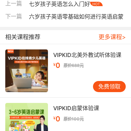
上一篇
七岁孩子英语怎么入门好
HOT
开口会是水到渠成的事。 自然拼读可以逐步引
入，但别在启蒙初期就系统教学。等孩子有了三
下一篇
六岁孩子英语零基础如何进行英语启蒙
五百个听力词汇的积累，再学拼读规则，他们就
能把拼出来的发音和已经理解的词对应上，效果
会好很多。 生活中渗透英语也是事半功倍的做
相关课程推荐
更多课程>
法。吃水果时说说水果的说法，散步时指着树、
花、汽车用简单英语描述一下。这种输入不刻
VIPKID北美外教试听体验课
意、不费力，孩子接受起来很自然。关键是家长
0
¥
原价688元
别当成教学任务，而是当成有趣的互动游戏，你
放松了，孩子也就放松了。 关于报班，如果条件
允许，选一个合适的课程能让启蒙更顺畅。好的
免费领取
课程能提供系统规划、专业发音示范和丰富互
动，这些家庭环境较难完全替代。选课时要重点
看课程是否注重听说能力，老师是否善于互动，
VIPKID启蒙体验课
课堂氛围是否轻松愉快。六岁孩子坐不住，死记
0
¥
原价100元
硬背只会扼杀兴趣。 说到底，英语启蒙最重要的
原则只有一条：让孩子觉得学英语是件快乐的