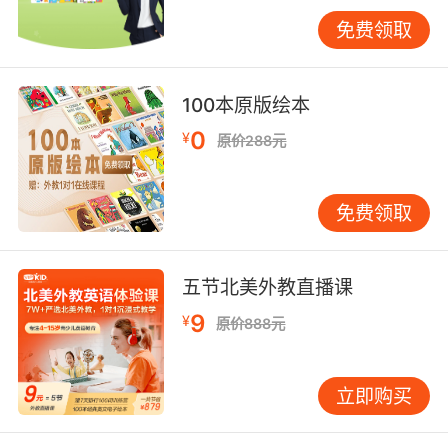
事。兴趣是最好的老师，当孩子喜欢上英语，就
免费领取
会主动去听、去看、去模仿，效果自然会超出预
期。 如果你想为孩子寻找更专业的引导，不妨让
孩子体验一节免费英语试听课。在真实的课堂互
100本原版绘本
动中，你可以直观看到孩子的反应，也能更清楚
0
¥
原价288元
什么样的方式最适合他。点击下方按钮，给孩子
领取一节免费试听课，或许这会成为他英语学习
之旅一个美好的开始。
免费领取
五节北美外教直播课
9
¥
原价888元
立即购买