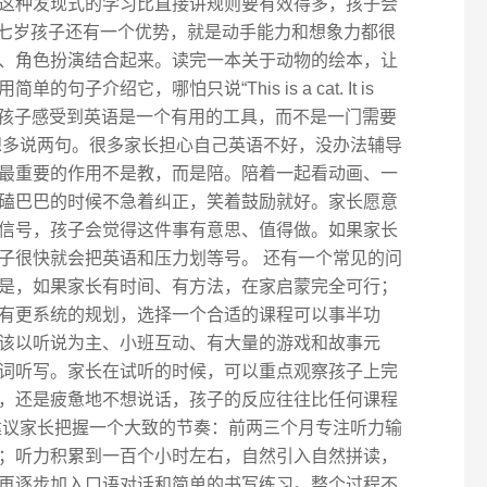
这种发现式的学习比直接讲规则要有效得多，孩子会
 七岁孩子还有一个优势，就是动手能力和想象力都很
、角色扮演结合起来。读完一本关于动物的绘本，让
子介绍它，哪怕只说“This is a cat. It is
键是让孩子感受到英语是一个有用的工具，而不是一门需要
想多说两句。很多家长担心自己英语不好，没办法辅导
最重要的作用不是教，而是陪。陪着一起看动画、一
磕巴巴的时候不急着纠正，笑着鼓励就好。家长愿意
信号，孩子会觉得这件事有意思、值得做。如果家长
子很快就会把英语和压力划等号。 还有一个常见的问
是，如果家长有时间、有方法，在家启蒙完全可行；
有更系统的规划，选择一个合适的课程可以事半功
该以听说为主、小班互动、有大量的游戏和故事元
词听写。家长在试听的时候，可以重点观察孩子上完
，还是疲惫地不想说话，孩子的反应往往比任何课程
建议家长把握一个大致的节奏：前两三个月专注听力输
；听力积累到一百个小时左右，自然引入自然拼读，
再逐步加入口语对话和简单的书写练习。整个过程不