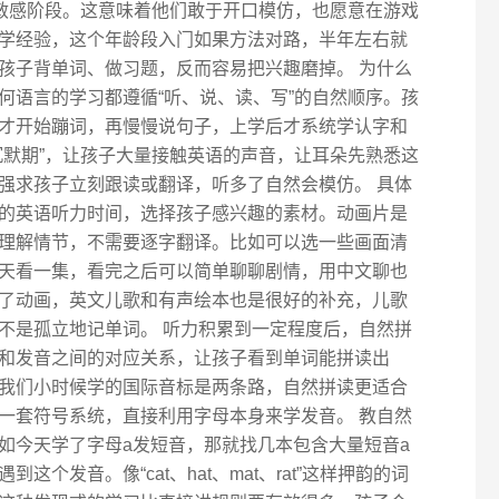
的敏感阶段。这意味着他们敢于开口模仿，也愿意在游戏
学经验，这个年龄段入门如果方法对路，半年左右就
孩子背单词、做习题，反而容易把兴趣磨掉。 为什么
何语言的学习都遵循“听、说、读、写”的自然顺序。孩
才开始蹦词，再慢慢说句子，上学后才系统学认字和
沉默期”，让孩子大量接触英语的声音，让耳朵先熟悉这
强求孩子立刻跟读或翻译，听多了自然会模仿。 具体
的英语听力时间，选择孩子感兴趣的素材。动画片是
理解情节，不需要逐字翻译。比如可以选一些画面清
天看一集，看完之后可以简单聊聊剧情，用中文聊也
了动画，英文儿歌和有声绘本也是很好的补充，儿歌
不是孤立地记单词。 听力积累到一定程度后，自然拼
和发音之间的对应关系，让孩子看到单词能拼读出
我们小时候学的国际音标是两条路，自然拼读更适合
一套符号系统，直接利用字母本身来学发音。 教自然
如今天学了字母a发短音，那就找几本包含大量短音a
个发音。像“cat、hat、mat、rat”这样押韵的词