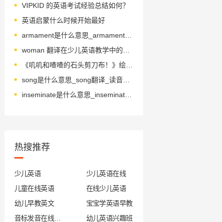
VIPKID 的英语考试经验总结如何？
英语启蒙什么时候开始最好
armament是什么意思_armament怎么读_音标ˈɑ-məmənt
woman 翻译在少儿英语教学中的实际应用
《叽叽和喳喳的石头剪刀布！》绘本简介
song是什么意思_song翻译_读音_用法_翻译
inseminate是什么意思_inseminate怎么读_音标ɪn'semɪneɪt
热搜推荐
少儿英语
少儿英语在线
儿童在线英语
在线少儿英语
幼儿早教英文
宝宝学英语早教
音标发音在线试听
幼儿英语兴趣班