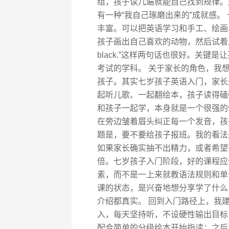
组，孩子读几遍就能自己找到规律。
有一种“我自己琢磨出来的”成就感。
丰富。可以把英语学习和手工、绘画
孩子画出自己喜欢的动物，然后试着用简单的句
black.”这样两句话也很好。关
考试的学科。 关于家长的角色，我
孩子。其实七岁孩子英语入门，家长
起听儿歌、一起翻绘本，孩子读得磕
和孩子一起学，本身就是一个很强的
在旁边皱着眉头纠正每一个发音，孩
题是，要不要给孩子报班。我的看法
如果家长确实抽不出精力，或者希望
倍。七岁孩子入门阶段，好的课程应
素，而不是一上来就教语法规则和单
课的状态，是兴奋地想分享学了什么
介绍都真实。 回到入门路径上，我
入，每天坚持听，不设硬性输出目标
配合简单的分级绘本开始指读；之后