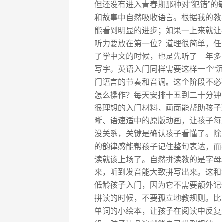
但还没有进入青春期那种对“犯错”
和故事中自然吸收语言。根据我的教
能看到明显的进步；如果一上来就让
听力要放在第一位？道理很简单，任
子学中文的时候，也是先听了一年多
写字。英语入门同样需要这样一个“
门语言的节奏和音调。这个阶段不必
怎么操作？每天安排十五到二十分钟
很理想的入门材料，画面能帮助孩子
晰、语速适中的原版动画，让孩子每
没关系，关键是确认孩子看懂了。除
的韵律感能帮孩子记住整句表达，而
读就该上场了。自然拼读教的是字母
来，听到发音能大致拼写出来。这和
低龄孩子入门，因为它不需要额外记
拼读的时候，不要孤立地教规则。比
单词的小绘本，让孩子在阅读中反复遇到这