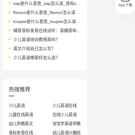
sap是什么意思_sap怎么读_音标sæp
App下载
flavour是什么意思_flavour怎么读_音标ˈfleɪvə(r)
toupee是什么意思_toupee怎么读_音标ˈtu-peɪ
辅音音标发音在线试听：清辅音和浊辅音的发音特点和区别
少儿英语培训费用高吗？
英文介绍自己怎么写？
少儿英语哪家好怎么选？
热搜推荐
少儿英语
少儿英语在线
儿童在线英语
在线少儿英语
幼儿早教英文
宝宝学英语早教
音标发音在线试听
幼儿英语兴趣班