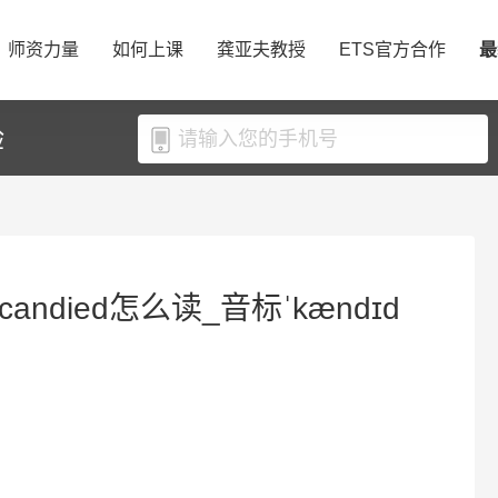
师资力量
如何上课
龚亚夫教授
ETS官方合作
最
验
candied怎么读_音标ˈkændɪd