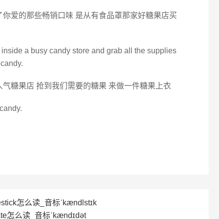
了你爱的那些畅销口味 是从有食品罩那家好糖果店买
t inside a busy candy store and grab all the supplies
 candy.
人气糖果店 抢到我们需要的糖果 来做一件糖果上衣
 candy.
estick怎么读_音标ˈkændlstɪk
ate怎么读_音标ˈkændɪdət