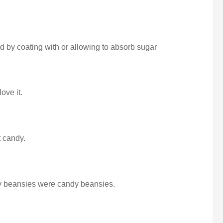
ved by coating with or allowing to absorb sugar
ove it.
 candy.
dy beansies were candy beansies.