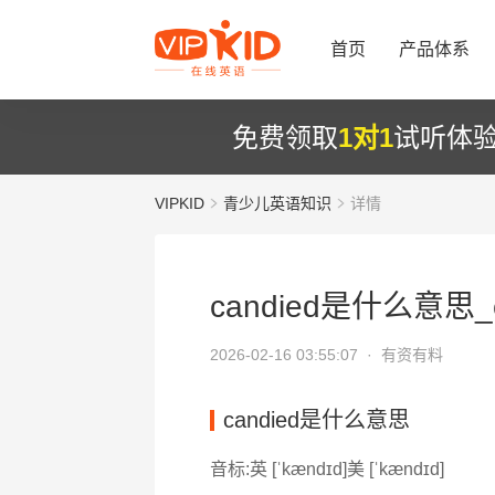
首页
产品体系
免费领取
1对1
试听体
VIPKID
青少儿英语知识
详情
candied是什么意思_
2026-02-16 03:55:07 ·
有资有料
candied是什么意思
音标:英 [ˈkændɪd]美 [ˈkændɪd]