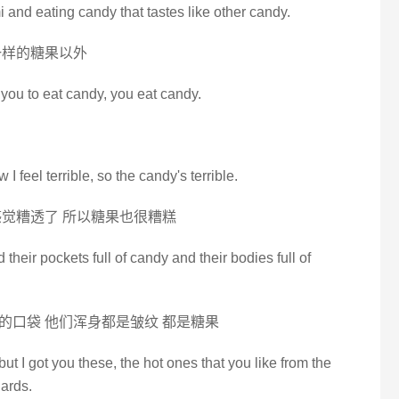
i and eating candy that tastes like other candy.
一样的糖果以外
 you to eat candy, you eat candy.
 I feel terrible, so the candy's terrible.
觉糟透了 所以糖果也很糟糕
 their pockets full of candy and their bodies full of
的口袋 他们浑身都是皱纹 都是糖果
ut I got you these, the hot ones that you like from the
ards.