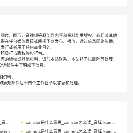
、图片、图形、音视频等原创性内容和资料均受版权、商标或其他
不得在任何媒体直接或间接予以发布、播放、通过信息网络传播、
制发行或者用于任何商业目的。
诺积极打击版权侵权行为。
了您的版权或其他权利，请与本站联系，本站将予以删除等处理。
请您在投诉邮件中写明如下信息：
明资料；
的通知邮件后十四个工作日予以答复和处理。
candlestick是什么意思_candlestick怎么读_音标ˈkændlstɪk
canister是什么意思_canister怎么读_音标ˈkænɪstə(r)
ænən
cannula是什么意思_cannula怎么读_音标ˈkænjʊlə