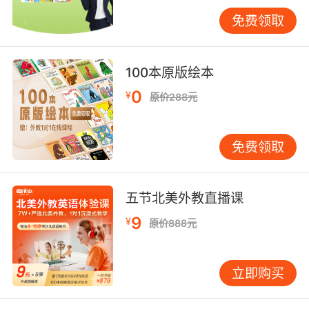
示。 **A2级别（基础级）**对应小学高年级。孩
免费领取
子能理解与个人直接相关领域的句子和常用表
达。能在简单常规任务中交流，涉及熟悉事务的
直接信息交换。例如，能描述家庭和居住环境；
100本原版绘本
能谈论食物、饮料、价格等基本需求；能理解简
0
¥
原价288元
单通知和公告；能写出简短便条和消息。 剑桥少
儿英语考试：国际认可的具体标准 剑桥少儿英语
考试（YLE）分为三个级别：Starters（一级）、
免费领取
Movers（二级）、Flyers（三级）。 Starters适
合6-8岁孩子，相当于CEFR的A1级别。考试含听
力、阅读与写作、口语三部分。通过者能理解简
五节北美外教直播课
单英语，进行基本交流。 Movers适合8-10岁孩
9
¥
原价888元
子，处于A1到A2的过渡阶段。孩子能理解基本指
示，参与简单对话，阅读简短文字，写出基本句
子。 Flyers适合10-12岁孩子，相当于A2级别，
立即购买
是YLE最高级别。通过者能理解日常英语，进行
简单交流，阅读和理解较长文章。 如何判断孩子