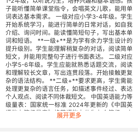
1-2年级，以听说为主，培养兴趣和基本语感。孩
子能听懂简单课堂指令，会唱英文儿歌，能用单
词表达基本需求。 一级对应小学3-4年级。学生
开始系统学习，能进行简单的日常对话，如自我
介绍、询问时间。能读懂简短句子，写出基本单
词和短语。 **一级+**是为学有余力学生设计的
提升级别。学生能理解稍复杂的对话，阅读简单
短文，并能用完整句子进行书面表达。 二级对应
小学5-6年级。学生应能就熟悉话题交流，阅读
和理解较长文章，写出连贯段落。开始接触更复
杂的语法结构。 **二级+**要求更高，学生需能
处理更复杂的语言任务，如描述事件经过、表达
个人观点、阅读不同体裁短文。 中国英语能力等
级量表：国家统一标准 2024年更新的《中国英
语能力等级量表》将英语能力分为九个等级，小
展开更多
学阶段主要对应一级和二级。 一级能力描述为“能
理解日常简单用语，进行基本问候和交流”，相当
于小学低年级水平。孩子能听懂“Stand up”、