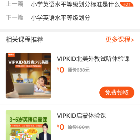
上一篇
小学英语水平等级划分标准是什么
HOT
“Open your book”等课堂指令；能用简单单词回
答“What’s your name?”等问题；能识别基本颜
下一篇
小学英语水平等级划分
色、数字、动物词汇。 二级能力描述为“能处理熟
悉话题的简短对话和文本”，对应小学高年级水
平。孩子能参与谈论家庭、学校生活等简单对
相关课程推荐
更多课程>
话；能阅读和理解简短对话或故事；能写出简单
句子描述图片或表达想法。 该量表强调语言的实
VIPKID北美外教试听体验课
际运用能力，关注孩子能否在真实情境中使用英
0
¥
原价688元
语。 国际通用标准：CEFR框架 CEFR（欧洲语言
共同参考框架）是全球广泛使用的语言能力标
准。小学阶段主要涉及A1和A2两个级别。 **A1
免费领取
级别（入门级）**对应小学低中年级。孩子能理
解和使用熟悉的日常表达，如个人和家庭基本信
息、购物等。能以简单方式互动，前提是对方语
VIPKID启蒙体验课
速慢、清晰且愿意提供帮助。例如，能听懂
0
¥
原价100元
“What’s this?”，并用“It’s a book.”回答；能进行
简单自我介绍；能理解“Go to the door.”等简短指