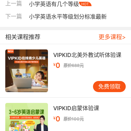
上一篇
小学英语有几个等级
HOT
求的基础上，学生可以进一步拓展和深化。例
如，一级+的学生不仅掌握一级要求的内容，还能
下一篇
小学英语水平等级划分标准最新
在更多情境中灵活运用。这个设计既考虑了教育
发展的差异性，也为有潜力的孩子提供了明确的
发展空间。 与国际标准的粗略对应 许多家长也关
相关课程推荐
更多课程>
心小学英语水平与国际标准的对应。根据广泛认
可的剑桥英语等级体系，小学低年级（一至三年
VIPKID北美外教试听体验课
级）大致对应入门级的YLE Starters。小学中高
0
¥
原价688元
年级（四至六年级）可达到YLE Movers和Flyers
的水平。这意味着小学毕业时，优秀学生能够进
行简单的日常交流，理解基本的生活用语，为初
免费领取
中学习打下坚实基础。 如何观察孩子的实际水平
除了官方标准，您可以通过几个方面观察孩子的
英语水平： 1.听力理解：孩子能否听懂老师的课
VIPKID启蒙体验课
堂指令或简单英语音视频的大意？ 2.口语表达：
0
¥
原价100元
孩子是否敢于开口，能否用简单句子进行沟通？
3.阅读能力：孩子是否愿意接触英语绘本，并能