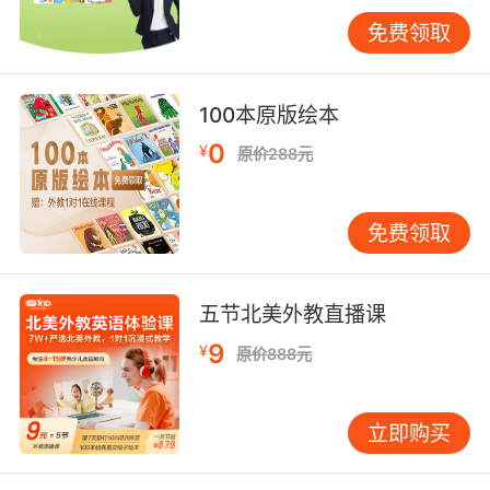
理解简单故事的情节？ 4.写作能力：小学阶段主
免费领取
要是写单词、短语和简单句子，能正确拼写学过
的单词即为达标。 帮助孩子稳步提升的建议 在小
学阶段，培养兴趣和建立信心比追求级别更重
100本原版绘本
要。 •创造语言环境：每天安排15-20分钟的英语
0
¥
原价288元
接触时间，通过听儿歌、看动画或读绘本等有趣
的方式进行。 •鼓励大胆开口：创造轻松的氛
围，多肯定孩子的勇气，可以通过英语游戏来练
免费领取
习。 •培养阅读习惯：从图文并茂的绘本开始，
亲子共读是很好的方式。 •形成家校合力：定期
与老师沟通，了解教学进度，使家庭辅导与学校
五节北美外教直播课
教育相辅相成。 关于考级的理性看待 是否让孩子
9
¥
原价888元
参加英语考级？可以作为阶段性检测，但不应成
为主要目标。小学阶段的核心是打好基础、培养
兴趣和习惯。如果孩子有兴趣且学有余力，参加
立即购买
适合年龄的考级（如剑桥少儿英语）能带来成就
感，并提供客观的水平参考。但切记不要给孩子