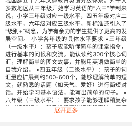
我国建立了九年义务教育英语分级体系。对于大
多数地区从三年级开始学习英语的“六三”学制来
说，小学三年级对应一级水平，四五年级对应二
级水平，六年级对应三级水平。新标准还引入了
“级别+”概念，为学有余力的学生提供了更高的发
展空间。 小学各年级的具体水平要求 •三年级
（一级水平）：孩子应能听懂简单的课堂指令，
进行基本的问候和交流。能认读约300个核心词
汇，理解简单的图文故事，并能用英语做简单的
自我介绍。 •四五年级（二级水平）：孩子的词
汇量应扩展到约500-600个，能够理解简单的短
文，就熟悉的话题（如天气、爱好）进行简短对
话。开始学习基本语法，能写出简单的句子。 •
六年级（三级水平）：要求孩子能够理解稍复杂
的对话和短文，就日常话题进行连续表达，词汇
展开更多
量达到700-800个。应能阅读简单的英语故事，
写出连贯的小段落。 “级别+”意味着什么 “级别+”
是新课标的重要创新。它代表在达到基本级别要