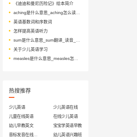
《迪迪和曼尼历险记》绘本简介
aching是什么意思_aching怎么读_音标'eɪkɪŋ
英语基数词和序数词
怎样提高英语听力
sum是什么意思_sum翻译_读音_用法_翻译
关于少儿英语学习
measles是什么意思_measles怎么读_音标ˈmi-zlz
热搜推荐
少儿英语
少儿英语在线
儿童在线英语
在线少儿英语
幼儿早教英文
宝宝学英语早教
音标发音在线试听
幼儿英语兴趣班