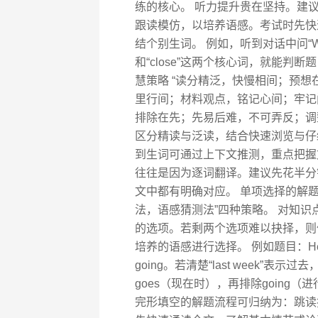
练的核心。 听力提升贵在坚持。建
跟读模仿，以培养语感。考试时先快
结个别生词。 例如，听到对话中问“What time
和“close”这两个核心词，就能判
慧策略 “读分精泛，快慢相间；预
里行间；材料观点，铭记心间；牢记
排除在先；先易后难，不可弄反；调
区分精读与泛读，结合快速浏览与仔
到生词可通过上下文推测，重点把握
往往是因为逐词翻译。建议先花半分
文中都有明确对应。 单项选择的解题
法，语感猜测法”四种策略。 对知
的选项。若剩两个选项难以抉择，则
培养的语感进行选择。 例如题目：He ______ t
going。若清楚“last week”表
goes（现在时），再排除going
完形填空的解题流程可归纳为：跳读