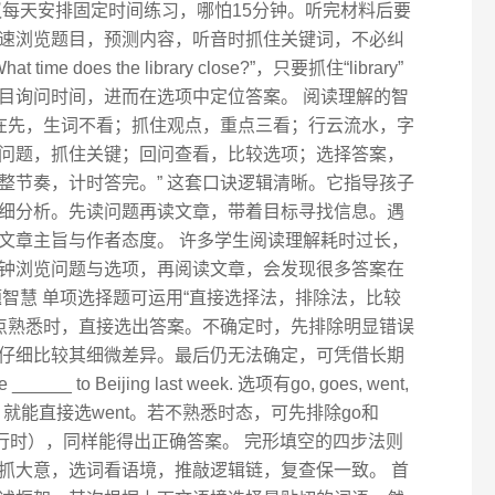
议每天安排固定时间练习，哪怕15分钟。听完材料后要
速浏览题目，预测内容，听音时抓住关键词，不必纠
 does the library close?”，只要抓住“library”
断题目询问时间，进而在选项中定位答案。 阅读理解的智
想在先，生词不看；抓住观点，重点三看；行云流水，字
问题，抓住关键；回问查看，比较选项；选择答案，
整节奏，计时答完。” 这套口诀逻辑清晰。它指导孩子
细分析。先读问题再读文章，带着目标寻找信息。遇
文章主旨与作者态度。 许多学生阅读理解耗时过长，
钟浏览问题与选项，再阅读文章，会发现很多答案在
智慧 单项选择题可运用“直接选择法，排除法，比较
识点熟悉时，直接选出答案。不确定时，先排除明显错误
仔细比较其细微差异。最后仍无法确定，可凭借长期
o Beijing last week. 选项有go, goes, went,
示过去，就能直接选went。若不熟悉时态，可先排除go和
（进行时），同样能得出正确答案。 完形填空的四步法则
抓大意，选词看语境，推敲逻辑链，复查保一致。 首