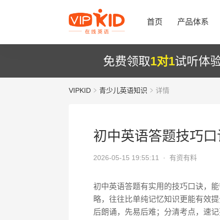
首页
产品体系
免费领取
1对1
试听体
VIPKID
青少儿英语知识
详情
初中英语答题技巧口
2026-05-15 19:55:11 ·
有资有料
初中英语答题有实用的技巧口诀，能
略，往往比单纯记忆知识更能有效提分
后朗诵，先易后难；分清考点，速记