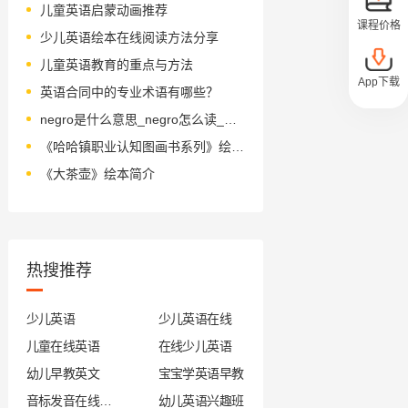
儿童英语启蒙动画推荐
课程价格
少儿英语绘本在线阅读方法分享
儿童英语教育的重点与方法
App下载
英语合同中的专业术语有哪些？
negro是什么意思_negro怎么读_音标'ni-ɡrəʊ
《哈哈镇职业认知图画书系列》绘本简介
《大茶壶》绘本简介
热搜推荐
少儿英语
少儿英语在线
儿童在线英语
在线少儿英语
幼儿早教英文
宝宝学英语早教
音标发音在线试听
幼儿英语兴趣班