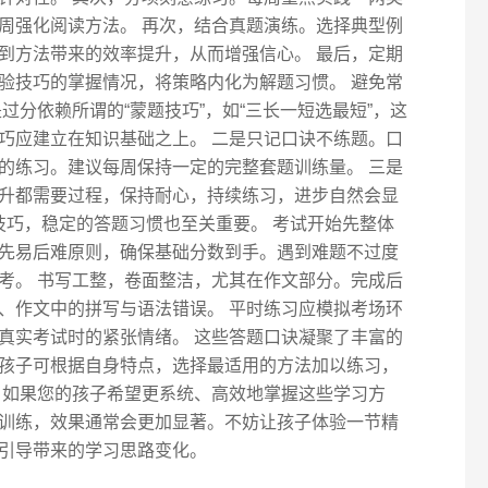
周强化阅读方法。 再次，结合真题演练。选择典型例
到方法带来的效率提升，从而增强信心。 最后，定期
验技巧的掌握情况，将策略内化为解题习惯。 避免常
过分依赖所谓的“蒙题技巧”，如“三长一短选最短”，这
巧应建立在知识基础之上。 二是只记口诀不练题。口
的练习。建议每周保持一定的完整套题训练量。 三是
升都需要过程，保持耐心，持续练习，进步自然会显
技巧，稳定的答题习惯也至关重要。 考试开始先整体
先易后难原则，确保基础分数到手。遇到难题不过度
考。 书写工整，卷面整洁，尤其在作文部分。完成后
、作文中的拼写与语法错误。 平时练习应模拟考场环
真实考试时的紧张情绪。 这些答题口诀凝聚了丰富的
孩子可根据自身特点，选择最适用的方法加以练习，
 如果您的孩子希望更系统、高效地掌握这些学习方
训练，效果通常会更加显著。不妨让孩子体验一节精
引导带来的学习思路变化。