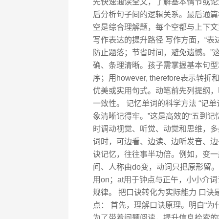
先快速通读全文，了解基本情节或论
后分析句子间的逻辑关系。最后通篇
空是综合理解题，每个空都与上下文
写作表达的提升路径 写作方面，“
防止题落；节省时间，避免遗憾。”
确、条理清晰。孩子需掌握基本句型和逻辑连接词
序；用however, therefore
优美或实用句式。动笔前先列提纲，
一致性。 记忆单词的科学方法 “记
象清晰记得牢。”这是高效的“五到记
时调动视觉、听觉、动觉和思维，多
词时，可边看、边读、边听发音、边
诀记忆，往往事半功倍。例如，变一般
间、人称由do变，动词只把原形留。
用on；at用于钟点与正午，小小介
规律。 把口诀转化为实际能力 口
点： 首先，理解口诀原理。明白“为什
为了带着问题阅读，提升信息检索的