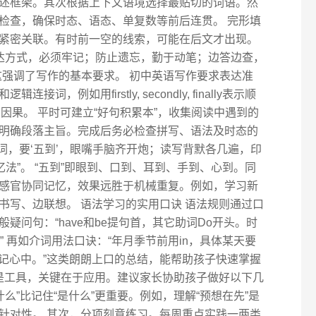
述框架。其次根据上下文语境选择最贴切的词语。然
检查，确保时态、语态、单复数等前后连贯。 完形填
紧密关联。有时前一空的线索，可能在后文才出现。
表达方式，必须牢记；防止遗忘，勤于动笔；边答边查，
这强调了写作的基本要求。 初中英语写作要求表达准
，例如用firstly, secondly, finally表示顺
表示转折和因果。 平时可建立“好句积累本”，收集阅读中遇到的
明确段落主旨。完成后务必检查拼写、语法及时态的
单词，要‘五到’，眼嘴手脑齐开炮；读写背默各几遍，印
忆法”。 “五到”即眼到、口到、耳到、手到、心到。同
感官协同记忆，效果远胜于机械重复。例如，学习新
书写、边联想。 语法学习的实用口诀 语法规则通过口
疑问句：“have和be提句首，其它助词Do开头。时
” 再如介词用法口诀：“年月季节前用in，具体某天要
词记心中。”这类朗朗上口的总结，能帮助孩子快速掌握
诀是工具，关键在于应用。建议家长协助孩子做好以下几
么”比记住“是什么”更重要。例如，理解“预想在先”是
针对性。 其次，分项刻意练习。每周重点实践一两类