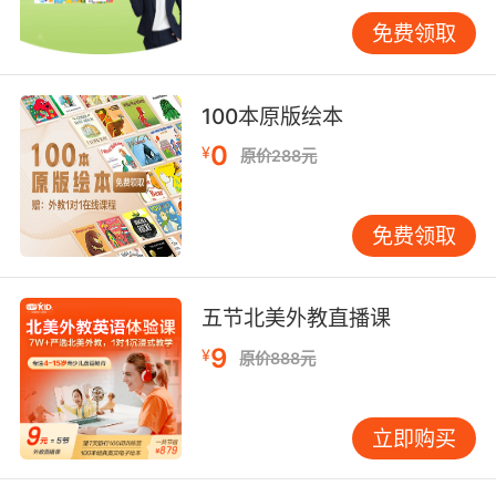
度。需教会孩子区分“文章明说”与“合理推断”。
免费领取
从“读懂”到“读透”的思维升级 真正的理解不仅是
获取信息，更是与文本对话，把握深层逻辑与作
者意图。这需要刻意进行思维训练。 推荐“三遍阅
100本原版绘本
读法”。第一遍速读，把握大意与体裁（故事、科
0
¥
原价288元
普还是议论文）。第二遍带问题细读，标注关键
信息，分析长难句。第三遍回顾，梳理文章结构
（如总分总、对比、因果），思考写作目的。 练
免费领取
习后的讨论比对答案更重要。可以问孩子：“作者
为什么在这里举例？”“文中两个观点你更赞同哪
个？为什么？”这类问题能培养批判性思维，让阅
五节北美外教直播课
读从被动接受转向主动探索。 坚持每日精读与泛
9
¥
原价888元
读结合 能力提升离不开持续输入。每日15-20分
钟精读即可，选一篇难度适中或稍高的短文，用
“三遍法”彻底弄懂。周末可安排泛读，读些感兴
立即购买
趣的英文杂志、简版小说或网站文章，不求甚
解，旨在保持语感、拓宽视野。 最重要的是，帮