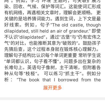
网”。例如，学习“环境”主题时，可关联扩展污
染、回收、气候、保护等词汇。这能使词汇形成
有机网络，再遇相关文章时，理解会更顺畅。 更
关键的是培养猜词能力。遇到生词，上下文是最
好线索。例如，句子“The old castle, though
dilapidated, still held an air of grandeur.” 即使
不认识“dilapidated”，通过“古堡”与“仍有宏伟之
气”的对比，也能推断其意为“破败的”。鼓励孩子
先猜后查，这个过程本身就在锻炼核心理解力。
理解句子结构比认识每个单词更重要 常听学生说
“单词都认识，句子看不懂”，问题多出在复杂的
长难句上。英语句子像树，主干清晰，但附着各
种从句等“枝桠”。 可以练习“抓主干”。例如分
析：“The book that I borrowed from the
library, which was recommended by my
展开更多
English teacher, has profoundly changed my
perspective on life.” 核心是“The book has
changed my perspective.”。然后看修饰：“that