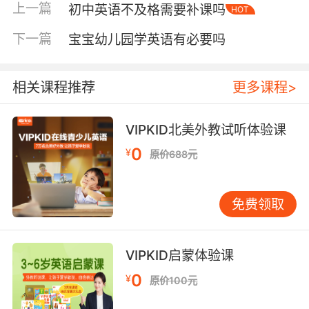
上一篇
初中英语不及格需要补课吗
HOT
I borrowed…”修饰“book”；“which was
recommended…”根据逻辑也修饰“book”。这样
下一篇
宝宝幼儿园学英语有必要吗
层层剥离，句子就清晰了。每天分析一两个长难
句，坚持一月，能力必有提升。 不同题型，匹配
不同“钥匙” 初中阅读题型主要分几类，各有解题
相关课程推荐
更多课程>
思路。 细节理解题，关键在“定位”。先读题干，
圈出关键词（如人名、时间），再快速扫描文章
VIPKID北美外教试听体验课
找到对应句子。正确答案常是原文的同义替换，
0
¥
原价688元
例如原文“He was very tired”，选项可能是“He
felt exhausted”。 主旨大意题，考察整体把握。
英文文章结构规律强，主题句常在段首或段尾。
免费领取
引导孩子读完一段后尝试一句话总结，读完全文
再归纳中心思想。注意避免选择仅涉及细节的选
项。 推理判断题是难点，要求“读懂字里行间”。
VIPKID启蒙体验课
所有推断必须基于文本信息，不能臆想。要关注
0
¥
原价100元
作者使用的形容词、副词和语气词，如
“unfortunately”、“surprisingly”，它们常暗示态