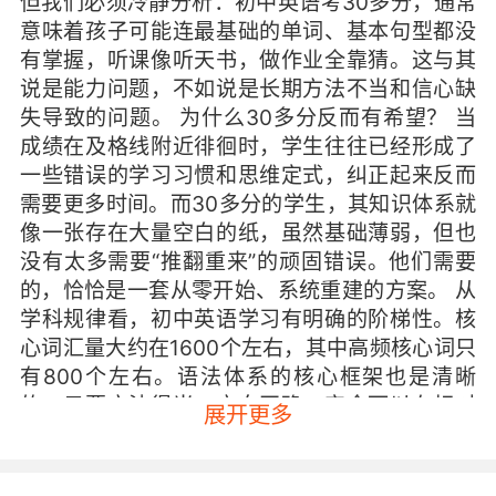
但我们必须冷静分析：初中英语考30多分，通常
意味着孩子可能连最基础的单词、基本句型都没
有掌握，听课像听天书，做作业全靠猜。这与其
说是能力问题，不如说是长期方法不当和信心缺
失导致的问题。 为什么30多分反而有希望？ 当
成绩在及格线附近徘徊时，学生往往已经形成了
一些错误的学习习惯和思维定式，纠正起来反而
需要更多时间。而30多分的学生，其知识体系就
像一张存在大量空白的纸，虽然基础薄弱，但也
没有太多需要“推翻重来”的顽固错误。他们需要
的，恰恰是一套从零开始、系统重建的方案。 从
学科规律看，初中英语学习有明确的阶梯性。核
心词汇量大约在1600个左右，其中高频核心词只
有800个左右。语法体系的核心框架也是清晰
的。只要方法得当，方向正确，完全可以在相对
展开更多
集中的时间内补上关键的基础。 从哪开始？重建
信心比灌输知识更紧迫 孩子考30多分，往往已经
对英语产生了强烈的畏难情绪甚至恐惧心理。这