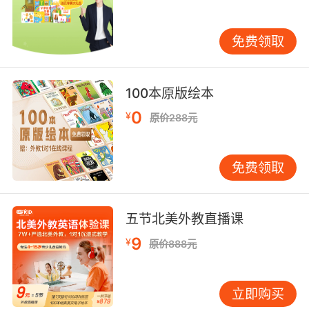
300个核心词开始。这些词构成了英语句子的骨
架，掌握了它们，孩子至少能看懂简单句子的基
免费领取
本意思，这是建立理解的第一步。 记忆时，务必
把单词放入具体的句子或场景中。比如记
“apple”，不要只记“苹果”这个中文意思，而是记
100本原版绘本
“I eat an apple every day.” 这样记忆更牢固，也
0
¥
顺便学会了单词的基本用法。可以尝试“多感官记
原价288元
忆”——给单词配图、编口诀、甚至用动作演绎。
比如记“jump”时就真的跳一下，记“cold”时就抱
免费领取
紧双臂。调动多重感官能让记忆更深刻持久。 语
法学习：化繁为简，掌握核心 语法常是孩子们的
噩梦，但初中语法有其清晰的规律和有限的范
五节北美外教直播课
畴。对于30多分的学生，切忌贪多求全，建议先
9
¥
攻克三个最核心的语法点：一般现在时、一般过
原价888元
去时和现在进行时。 不要一开始就灌输复杂的语
法规则，而是通过大量对比鲜明的例句让孩子感
立即购买
受。例如对比“I play basketball.”（我打篮球）