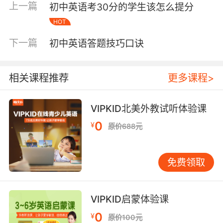
上一篇
初中英语考30分的学生该怎么提分
时如果直接塞给他一堆单词表和语法规则，只会
HOT
加重抵触。第一步，必须是重建信心。 我建议家
长先和孩子进行一次坦诚的沟通，明确告诉他：
下一篇
初中英语答题技巧口诀
“我们的目标不是一下子考到90分，而是先争取达
到50分，这完全能做到。”设定一个切实可行、跳
一跳能够到的小目标，让孩子重新看到进步的可
相关课程推荐
更多课程>
能性。 可以让孩子从最简单、最有趣的英语内容
开始接触，比如看一集他喜欢的动画片的英文版
VIPKID北美外教试听体验课
（可配中文字幕），或者听一首旋律简单的英文
0
¥
歌曲。重点是让他感受到“英语并不全是考试和压
原价688元
力，它也可以是有趣的、能接触世界的工具”。 单
词记忆：告别低效的死记硬背 很多基础弱的孩子
免费领取
背单词的方法是极其低效的——拿着单词表从A背
到Z，结果背了后面忘了前面，耗时耗力却收效甚
微。对于这类学生，我强烈推荐“高频词优先”结
VIPKID启蒙体验课
合“场景记忆法”。 不要让孩子从字母表开始背，
0
¥
而应从初中教材和考试中出现频率最高的200-
原价100元