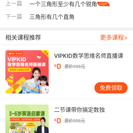
上一篇
一个三角形至少有几个锐角
HOT
下一篇
三角形有几个直角
相关课程推荐
更多课程>
VIPKID数学思维名师直播课
0
¥
原价398元
内容简介
免费领取
小白兔，白又白，两只耳朵竖起来。这首歌谣应
该每个小朋友都会唱吧。可兔子的奥秘你知道多
二节课带你搞定数独
少呢？你知道兔子快速摆动尾巴、用后腿重击地
面是什么意思吗？兔子的洞穴是什么样子的？兔
0
¥
原价398元
子的耳朵都是竖着的吗？怎样才能养好一只宠物