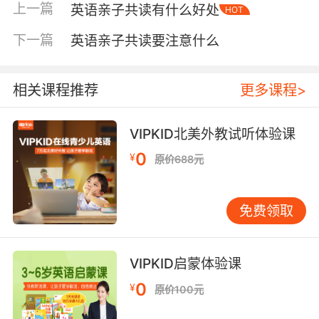
上一篇
英语亲子共读有什么好处
HOT
够生动，便难以抓住他们的注意力。那些色彩鲜
明、细节丰富的绘本，即使孩子暂时听不懂文
下一篇
英语亲子共读要注意什么
字，也能通过画面理解故事大意。 二是文字重复
性要强。像《Brown Bear, Brown Bear, What
Do You See?》这类经典绘本，重复的句式有助
相关课程推荐
更多课程>
于孩子建立语言模式，也更易于跟读和记忆。 三
是主题要贴近孩子生活。涉及动物、家庭、朋
VIPKID北美外教试听体验课
友、食物等主题的故事，孩子更容易产生共鸣。
0
¥
原价688元
若故事离他们的生活经验太远，理解起来就会困
难，兴趣自然难以维持。 针对不同年龄段，选择
重点可有所侧重：3-5岁的孩子更适合硬纸板书
免费领取
和触摸书；5-8岁可开始接触简单的分级读物；8
岁以上则可尝试桥梁书和初阶章节书。但年龄仅
为参考，最重要的是观察孩子的实际反应与兴趣
VIPKID启蒙体验课
所在。 创造沉浸式的阅读环境 阅读环境对孩子的
0
¥
原价100元
体验影响深远。我们未必需要专门布置一间书
房，但可以做一些简单调整： 设立一个固定的阅