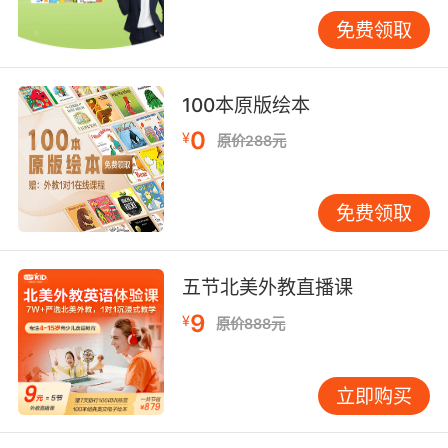
读角落，放置舒适的垫子或抱枕。这个空间应相
免费领取
对安静，避免电视、手机等干扰。将书籍放在孩
子易于取阅的位置，封面朝外摆放，更能吸引他
们主动选择。 阅读时间也宜相对固定。睡前15-
100本原版绘本
20分钟常是不错的选择，此时孩子较为放松，易
0
¥
原价288元
进入故事世界。但也不必过于刻板，若孩子某天
兴致盎然，随时都可以开始。 互动式阅读的五个
层次 许多家长误以为亲子共读就是自己读、孩子
免费领取
听。其实，真正的互动阅读包含多个层次： 第一
层是“指认式阅读”。指着图片提问：“Where is
the cat?” 让孩子在画面中寻找。此阶段重点是建
五节北美外教直播课
立图像与声音的联系。 第二层是“预测式阅读”。
9
¥
原价888元
读到关键处稍作停顿，问：“What do you think
will happen next?” 鼓励孩子猜测情节发展。即
使孩子用中文回答也无妨，重点是培养思考习
立即购买
惯。 第三层是“表演式阅读”。把故事演出来！若
是动物故事，就模仿叫声与动作；若是情绪故