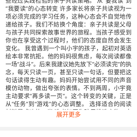
些经过实践检验的亲子共读策略。 从“要我读”到
“我要读”的心态转变 许多家长将亲子共读视为一
项必须完成的学习任务，这种心态会不自觉地传
递给孩子。我们不妨换个角度：亲子共读是父母
与孩子共同探索故事世界的旅程。当孩子感受到
你也在享受这个过程时，他们的态度自然会发生
变化。 我曾遇到一个叫小宇的孩子，起初对英语
绘本非常抗拒。他的妈妈很焦虑，每次阅读都像
一场“战斗”。后来我建议她先放下“必须读完”的执
念，每天只读一页，甚至只读一句话，但要把这
句话读得生动有趣。妈妈开始尝试用不同的声音
模仿动物，做出夸张的表情。不到两周，小宇竟
主动要求“再多读一页”。这个转变的关键，正是
从“任务”到“游戏”的心态调整。 选择适合的阅读
材料是成功的一半 选书如同为孩子挑选衣物，太
展开更多
大或太小都不合身。对于英语阅读的初学者，建
议从以下三个方面考量： 一是画面要足够吸引
人。孩子往往是先看图再看字，如果绘本插图不