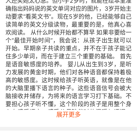
人还笑她太心急。但小宇2岁时，就能在绘本里准
确指出妈妈说的英文单词对应的图片，3岁开始主
动要求“看英文书”。现在5岁的他，已经能够自己
读简单的英文分级读物，最重要的是，他真心喜
欢阅读。 从什么时候开始都不算早 如果非要给一
个“最佳开始时间”，我会说：从孩子出生就可以
开始。早期亲子共读的重点，并不在于孩子能记
住多少单词，而在于建立三个重要的基础。 首先
是语音敏感度的培养。 婴儿从出生到3岁，是听
力发展的黄金时期，他们对各种语音都保持着极
高的敏感度。这时候给孩子听英语，就像是在他
的大脑里播下语言的种子。这些语音信号会被大
脑接收并储存，为将来的语言学习打下基础。不
要担心孩子听不懂，这个阶段的孩子是用整个身
心在感受语言，感受父母陪伴时的温暖与语调。
展开更多
其次是建立阅读习惯和亲密关系。 亲子共读最宝
贵的，是那段专属于你和孩子的亲密时光。当孩
子依偎在你怀里，听着你为他读书的声音，这种