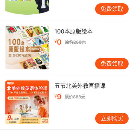
要的是每天坚持。 1-3岁：语言爆发期孩子开始
免费领取
学说话，共读内容可以更丰富一些。选择句式简
单、重复性高的绘本，如《Brown Bear, Brown
Bear, What Do You See?》。重复的句式有助于
100本原版绘本
孩子预测内容，建立信心。可以开始简单互动。
0
¥
原价288元
读的过程中，指着图画问：“Where is the dog?”
让孩子来指。如果孩子用中文回答，你可以用英
文重复一遍：“Yes, the dog is here!”不要强迫孩
免费领取
子必须用英文回答，重要的是保持交流愉快。建
议准备一个固定的“阅读角”，每天在固定时间
（如睡前）进行共读，帮助孩子建立规律。 3-6
五节北美外教直播课
岁：理解表达期孩子的理解能力和注意力明显提
9
¥
原价888元
升，可以读情节更丰富的故事类绘本。选择孩子
感兴趣的主题，如恐龙、公主等，兴趣是最好的
老师。可以加入更多预测和讨论。读到一半，停
立即购买
下来问：“你觉得接下来会发生什么？”读完故
事，聊聊：“你最喜欢故事里的谁？为什么？”鼓