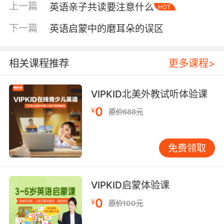
上一篇
英语亲子共读要注意什么
HOT
安全感和愉悦感会让他把“阅读”和“快乐”联系在一
起。这种正向的情感联结，比任何知识传授都更
下一篇
英语启蒙中的磨耳朵的误区
重要。 最后是培养对英语的亲近感。 如果等到孩
子中文已经很强势了（通常是3岁以后），再突然
引入英文阅读，孩子可能会产生排斥心理。但如
相关课程推荐
更多课程>
果从小就把英文阅读当作生活的一部分，孩子就
会很自然地接受它，就像接受中文故事一样。 不
VIPKID北美外教试听体验课
同年龄段的共读策略 理解了“越早开始越好”这个
0
¥
原价688元
理念，咱们再来看看具体怎么做。不同年龄段的
孩子，需要不同的共读方式。 0-1岁：感官探索
期这个阶段的孩子，书更像是玩具。选择布书、
免费领取
硬纸板书、触摸书这类安全耐用的书籍。内容以
简单的单词书为主，一页一个物品，如水果、动
物等。共读时，不必追求读完一本书，而是跟随
VIPKID启蒙体验课
孩子的注意力。用夸张的语调、丰富的表情，配
0
¥
原价100元
合简单的动作。比如读到“clap your hands”，就
带着孩子一起拍拍手。每次5-10分钟就足够，重