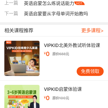
上一篇
英语启蒙怎么练说话能力
HOT
入的过程，也是情感联结的时刻。 选择绘本时，
可找句式重复、韵律感强的书。例如《Brown
下一篇
英语启蒙要从字母单词开始教吗
Bear, Brown Bear, What Do You See?》这类经
典绘本，每页句式基本相同，只更换动物名称。
孩子听几遍就能跟着说，这种成就感会激励他们
相关课程推荐
更多课程>
继续听下去。 把阅读变成游戏 孩子天生爱玩，若
阅读能像游戏一样有趣，他们自然会投入其中。
VIPKID北美外教试听体验课
我常在课堂上使用“找一找”的游戏方式。比如读
0
¥
原价688元
动物绘本时，我会问：“Can you find the yellow
duck?” 孩子就会兴奋地在书页上寻找。 在家，
家长也可设计类似互动。读《The Very Hungry
免费领取
Caterpillar》时，可以和孩子一起数毛毛虫吃了
多少食物；读《Dear Zoo》时，可模仿动物叫声
和动作。这样的阅读不再是被动接受，而是主动
VIPKID启蒙体验课
参与，孩子的注意力自然被吸引。 另一个简单有
0
¥
原价100元
效的方法是角色扮演。读完故事后，和孩子一起
扮演故事里的角色。无需复杂道具，用家里的围