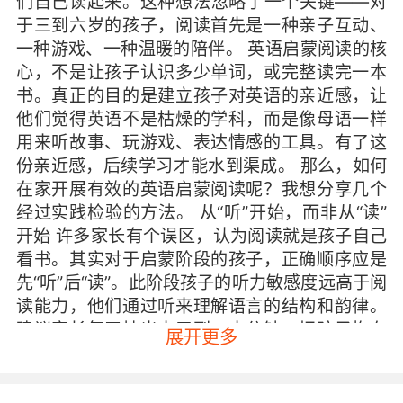
们自己读起来。这种想法忽略了一个关键——对
于三到六岁的孩子，阅读首先是一种亲子互动、
一种游戏、一种温暖的陪伴。 英语启蒙阅读的核
心，不是让孩子认识多少单词，或完整读完一本
书。真正的目的是建立孩子对英语的亲近感，让
他们觉得英语不是枯燥的学科，而是像母语一样
用来听故事、玩游戏、表达情感的工具。有了这
份亲近感，后续学习才能水到渠成。 那么，如何
在家开展有效的英语启蒙阅读呢？我想分享几个
经过实践检验的方法。 从“听”开始，而非从“读”
开始 许多家长有个误区，认为阅读就是孩子自己
看书。其实对于启蒙阶段的孩子，正确顺序应是
先“听”后“读”。此阶段孩子的听力敏感度远高于阅
读能力，他们通过听来理解语言的结构和韵律。
建议家长每天抽出十五到二十分钟，把孩子抱在
展开更多
怀里，用温暖的声音读英语绘本。不必在意孩子
是否在看文字，他们可能在玩玩具或翻书页，但
耳朵一直在听。这种亲子共读时光，既是语言输