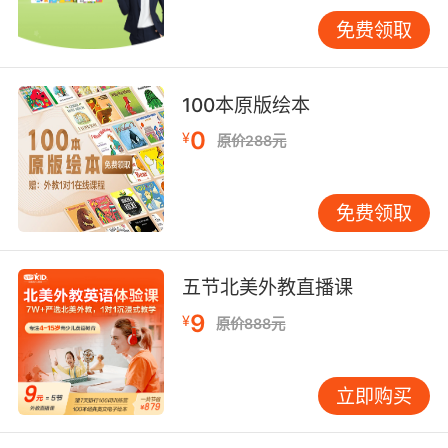
巾、帽子即可。当孩子用英语说出角色台词时，
免费领取
语言学习便自然发生。 创造沉浸式阅读环境 环境
对孩子的语言习得影响巨大。在家营造一个英语
友好的阅读角落，不需要很大空间，一个舒适的
100本原版绘本
垫子、一个小书架、几本孩子喜欢的绘本就够
0
¥
原价288元
了。重要的是这个角落要让孩子感到安全、舒
适，是他们愿意待的地方。 我认识一位妈妈，她
在孩子房间墙上贴了英语字母海报，在冰箱上贴
免费领取
了水果英语单词卡片，在玩具箱上贴了“TOYS”标
签。这些看似简单的布置，实则在给孩子创造视
觉英语环境。孩子每天看到这些，英语词汇便会
五节北美外教直播课
在不知不觉中进入他们的认知系统。 还可利用音
9
¥
原价888元
频资源。在车上、吃饭时、睡前播放英语儿歌或
绘本音频。这些背景音孩子可能未刻意去听，但
长期下来，他们的耳朵会逐渐适应英语的语音语
立即购买
调，为日后口语表达打下基础。 根据年龄阶段调
整方法 不同年龄段的孩子，阅读方法也需相应调