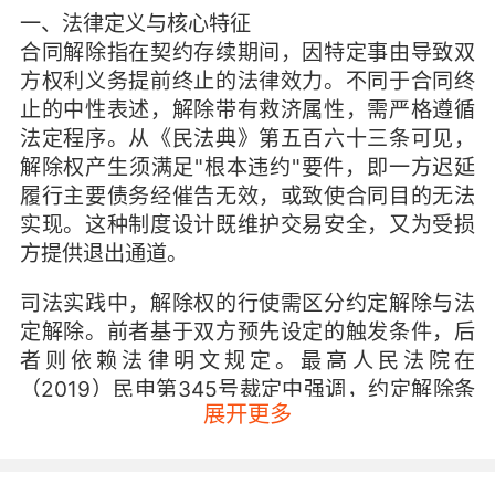
一、法律定义与核心特征
合同解除指在契约存续期间，因特定事由导致双
方权利义务提前终止的法律效力。不同于合同终
止的中性表述，解除带有救济属性，需严格遵循
法定程序。从《民法典》第五百六十三条可见，
解除权产生须满足"根本违约"要件，即一方迟延
履行主要债务经催告无效，或致使合同目的无法
实现。这种制度设计既维护交易安全，又为受损
方提供退出通道。
司法实践中，解除权的行使需区分约定解除与法
定解除。前者基于双方预先设定的触发条件，后
者则依赖法律明文规定。最高人民法院在
（2019）民申第345号裁定中强调，约定解除条
展开更多
款不得违反公序良俗，如某在线教育平台设置"家
长点击确认即不可退费"条款，因排除消费者主要
权利被认定无效。这提示教育机构在拟定合同