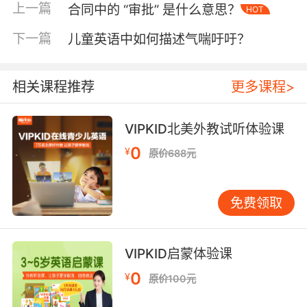
时，需兼顾商业利益与法律边界。
上一篇
合同中的 “审批” 是什么意思？
HOT
二、解除权行使条件
下一篇
儿童英语中如何描述气喘吁吁？
行使解除权需满足主体适格、事由成立、程序合
法三重要求。以VIPKID用户协议为例，若外教未
相关课程推荐
更多课程>
按约定频次授课构成根本违约，家长可主张解除
合同。但需注意《民法典》规定的除斥期间，解
除权应自知道或应当知道之日起一年内行使，逾
VIPKID北美外教试听体验课
期则权利消灭。这种时效限制防止权利滥用，平
0
¥
原价688元
衡双方利益。
争议解决中，解除事由的举证责任尤为关键。当
免费领取
学员主张教学质量不达标要求解除合同时，需提
供课程录音、学习效果评估等证据链。北京互联
网法院（2022）京0491民初3246号案显示，单
VIPKID启蒙体验课
纯主观感受不足以构成解除事由，必须证明服务
0
¥
原价100元
瑕疵达到"合同目的落空"程度。这对在线教育机
构完善服务标准提出更高要求。