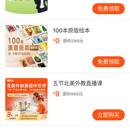
免费领取
三、实务影响与风险防范
合同解除将引发法律关系溯及既往消灭，已履行
部分涉及返还清算。VIPKID类在线教育服务中，
100本原版绘本
若消费者行使解除权，需按实际使用课时折算费
用，但教材费、系统服务费等附加成本是否退还
0
¥
原价288元
常存争议。上海市消保委发布的《在线教育服务
合同指引》明确，平台应公示退费计算公式，杜
免费领取
绝"霸王条款"。
企业合规层面，建议采取"阶梯式退费"机制，根
据课程完成进度设置合理扣费比例。某知名在线
五节北美外教直播课
英语培训机构曾因"开课后一律不退"条款被行政
9
¥
原价888元
处罚，整改后采用"7日反悔期全额退，30%课程
内扣20%手续费"的新规则，既符合《消费者权益
保护法》，又降低纠纷概率。这种模式值得借
立即购买
鉴。