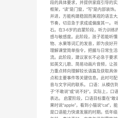
段的具体要求，并提供家庭引导的实用
框架，“读”是门窗，“写”是内部装
并进，方能构建稳固而美观的语言大
节奏，切忌急于求成或偏废其一。 
石。在3-6岁的启蒙阶段，听力训
感与敏感度。此阶段，孩子若能听懂简单指令
物、水果等词汇的发音，即为良好开
理解课堂简单指令，把握与日常生活
流。此阶段，建议家长不必急于要求
如英文儿歌、简易动画片音频，让孩子
力重点转向理解较长语篇及获取具体
点和主要事件等关键信息。此时可配
音与文字间的联系。 口语：从模仿
子“不敢说”或“说不好”。实际上，
表达。 启蒙阶段，口语目标重在“敢
果时说“apple”，看到小猫说“ca
是口语能力快速发展的时期。低年级