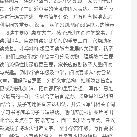
描述图片、讲述小故事、表达个人观点。家长可借助
景，让孩子在贴近真实的情境中练习表达。 中学阶段
题进行连贯陈述，参与简单讨论，并有理有据地表达
利度同等重要。 阅读：从解码到理解 阅读能力的培养
，阅读主要以“读图”为主。孩子通过图画理解故事，在
读的起点。自然拼读是此阶段的重要工具，它帮助孩
读奠基。 小学中年级是阅读能力发展的关键期。孩子
习”。他们应能阅读简单绘本和分级读物，理解故事主要
读的流畅性比深度更重要，家长应鼓励孩子大量阅读
兴趣。 到小学高年级及中学，阅读要求从“读懂”转
的文章，理解作者意图，分析文章结构，推断隐含信息。
更成为获取知识、拓宽视野的重要途径。 写作：思维
要求最高的一项，它融合了语言能力、逻辑思维与组织
画结合”。孩子可用图画表达想法，并尝试写出相关单词
始学习书写简单句子与短段落。他们应能根据图片写出
此阶段重点在于“有话可写”，而非追求语言完美。建议
鼓励孩子将想法付诸文字。 至小学高年级，写作要求
信、邮件、故事或说明文，具备基本段落结构，并能