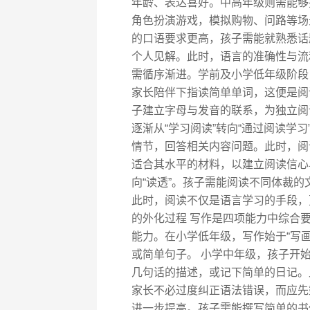
年龄、表达喜好。中高年级则需能够
角色扮演游戏，模拟购物、问路等场
的口语要求更高，孩子需能就熟悉话
个人见解。此时，语言的准确性与流
需循序渐进。学前及小学低年级阶段
家长陪伴下指读简单单词，这便是阅
子建立字母与发音的联系，为独立阅
逐渐从“学习阅读”转向“通过阅读学
情节，回答相关内容问题。此时，阅
适合其水平的材料，以建立阅读信心与
向“读透”。孩子需能阅读不同体裁
此时，阅读不仅是语言学习的手段，
的外化过程 写作是四项能力中综合
能力。在小学低年级，写作始于“写
或简单句子。 小学中年级，孩子开
几句话的描述，或记下简单的日记。
家长不必过度纠正语法错误，而应先
进一步提高。孩子需能撰写简单的书