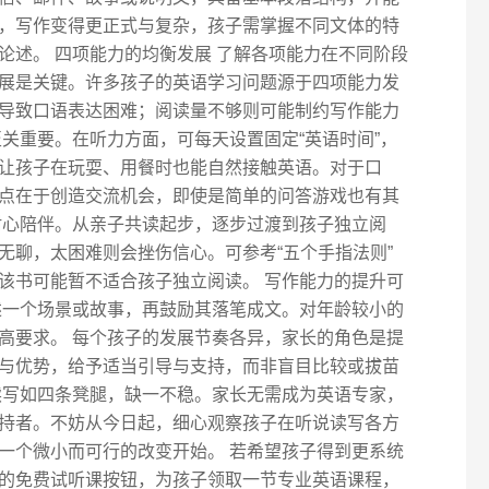
，写作变得更正式与复杂，孩子需掌握不同文体的特
论述。 四项能力的均衡发展 了解各项能力在不同阶段
展是关键。许多孩子的英语学习问题源于四项能力发
导致口语表达困难；阅读量不够则可能制约写作能力
关重要。在听力方面，可每天设置固定“英语时间”，
让孩子在玩耍、用餐时也能自然接触英语。对于口
点在于创造交流机会，即使是简单的问答游戏也有其
耐心陪伴。从亲子共读起步，逐步过渡到孩子独立阅
无聊，太困难则会挫伤信心。可参考“五个手指法则”
该书可能暂不适合孩子独立阅读。 写作能力的提升可
描述一个场景或故事，再鼓励其落笔成文。对年龄较小的
高要求。 每个孩子的发展节奏各异，家长的角色是提
与优势，给予适当引导与支持，而非盲目比较或拔苗
读写如四条凳腿，缺一不稳。家长无需成为英语专家，
持者。不妨从今日起，细心观察孩子在听说读写各方
一个微小而可行的改变开始。 若希望孩子得到更系统
的免费试听课按钮，为孩子领取一节专业英语课程，