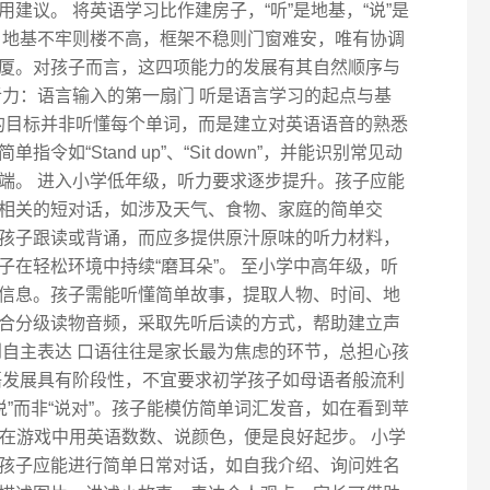
建议。 将英语学习比作建房子，“听”是地基，“说”是
饰。地基不牢则楼不高，框架不稳则门窗难安，唯有协调
厦。对孩子而言，这四项能力的发展有其自然顺序与
听力：语言输入的第一扇门 听是语言学习的起点与基
练的目标并非听懂每个单词，而是建立对英语语音的熟悉
如“Stand up”、“Sit down”，并能识别常见动
端。 进入小学低年级，听力要求逐步提升。孩子应能
相关的短对话，如涉及天气、食物、家庭的简单交
孩子跟读或背诵，而应多提供原汁原味的听力材料，
在轻松环境中持续“磨耳朵”。 至小学中高年级，听
信息。孩子需能听懂简单故事，提取人物、时间、地
合分级读物音频，采取先听后读的方式，帮助建立声
到自主表达 口语往往是家长最为焦虑的环节，总担心孩
口语发展具有阶段性，不宜要求初学孩子如母语者般流利
说”而非“说对”。孩子能模仿简单词汇发音，如在看到苹
t”，能在游戏中用英语数数、说颜色，便是良好起步。 小学
孩子应能进行简单日常对话，如自我介绍、询问姓名