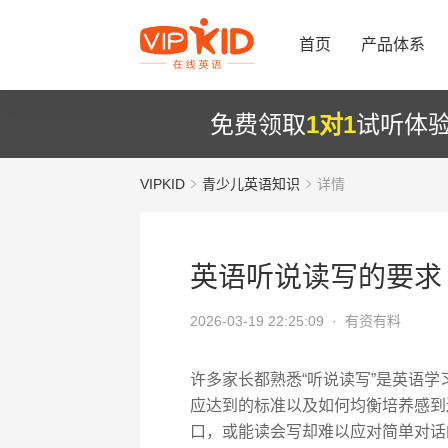
首页
产品体系
免费领取
1对1
试听体
VIPKID
青少儿英语知识
详情
英语听说读写的要求
2026-03-19 22:25:09 ·
有资有料
许多家长都熟悉“听说读写”是英语
应达到的标准以及如何均衡培养感到
口，或能读会写却难以应对简单对话