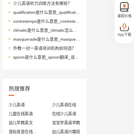
少儿英语听力训练方法有哪些？
qualification是什么意思_qualification怎么读_音标ˌkwɒlɪfɪ'keɪʃn
课程价格
contretemps是什么意思_contretemps怎么读_音标'kɒntrətɒ̃
climatic是什么意思_climatic怎么读_音标klaɪˈmætɪk
App下载
masquerade是什么意思_masquerade怎么读_音标ˌmæskəˈreɪd
外教一对一英语培训机构如何选？
spoon是什么意思_spoon翻译_读音_用法_翻译
热搜推荐
少儿英语
少儿英语在线
儿童在线英语
在线少儿英语
幼儿早教英文
宝宝学英语早教
音标发音在线试听
幼儿英语兴趣班