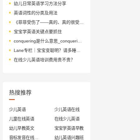
幼儿日常英语学习方法分享
英语词性的分类及用法
《菲菲受伤了——真的、真的很受伤》绘本简介
宝宝学英语关键点要抓住
conquering是什么意思_conquering怎么读_音标ˈkɔŋkərɪŋ
Lane专栏｜宝宝变聪明？请多睡一会儿
在线少儿英语培训费用贵不贵？
热搜推荐
少儿英语
少儿英语在线
儿童在线英语
在线少儿英语
幼儿早教英文
宝宝学英语早教
音标发音在线试听
幼儿英语兴趣班