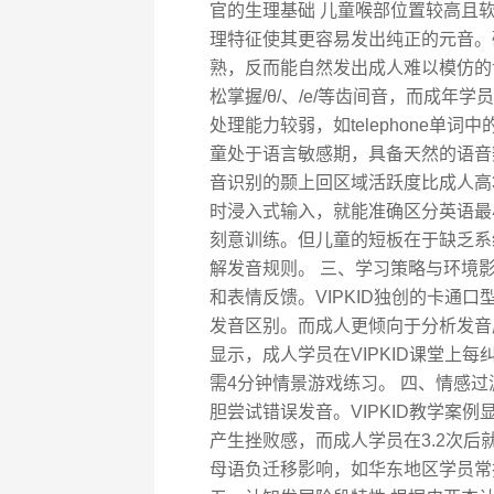
官的生理基础 儿童喉部位置较高且
理特征使其更容易发出纯正的元音。
熟，反而能自然发出成人难以模仿的舌
松掌握/θ/、/e/等齿间音，而成
处理能力较弱，如telephone单词中
童处于语言敏感期，具备天然的语音
音识别的颞上回区域活跃度比成人高30
时浸入式输入，就能准确区分英语最小对
刻意训练。但儿童的短板在于缺乏系
解发音规则。 三、学习策略与环境
和表情反馈。VIPKID独创的卡通口型
发音区别。而成人更倾向于分析发音
显示，成人学员在VIPKID课堂上
需4分钟情景游戏练习。 四、情感
胆尝试错误发音。VIPKID教学案例
产生挫败感，而成人学员在3.2次
母语负迁移影响，如华东地区学员常把