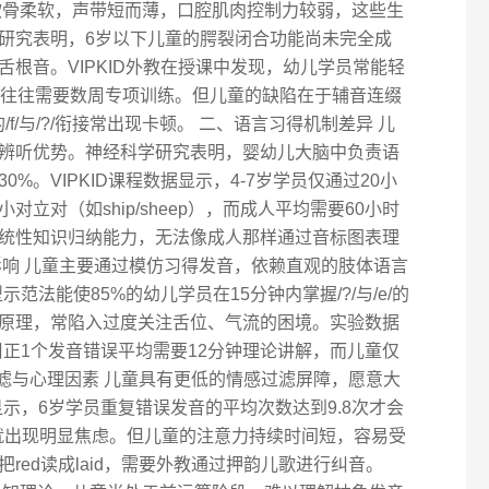
软骨柔软，声带短而薄，口腔肌肉控制力较弱，这些生
研究表明，6岁以下儿童的腭裂闭合功能尚未完全成
根音。VIPKID外教在授课中发现，幼儿学员常能轻
年学员往往需要数周专项训练。但儿童的缺陷在于辅音连缀
的/f/与/?/衔接常出现卡顿。 二、语言习得机制差异 儿
辨听优势。神经科学研究表明，婴幼儿大脑中负责语
%。VIPKID课程数据显示，4-7岁学员仅通过20小
立对（如ship/sheep），而成人平均需要60小时
统性知识归纳能力，无法像成人那样通过音标图表理
影响 儿童主要通过模仿习得发音，依赖直观的肢体语言
示范法能使85%的幼儿学员在15分钟内掌握/?/与/e/的
原理，常陷入过度关注舌位、气流的困境。实验数据
每纠正1个发音错误平均需要12分钟理论讲解，而儿童仅
过滤与心理因素 儿童具有更低的情感过滤屏障，愿意大
显示，6岁学员重复错误发音的平均次数达到9.8次才会
后就出现明显焦虑。但儿童的注意力持续时间短，容易受
red读成laid，需要外教通过押韵儿歌进行纠音。