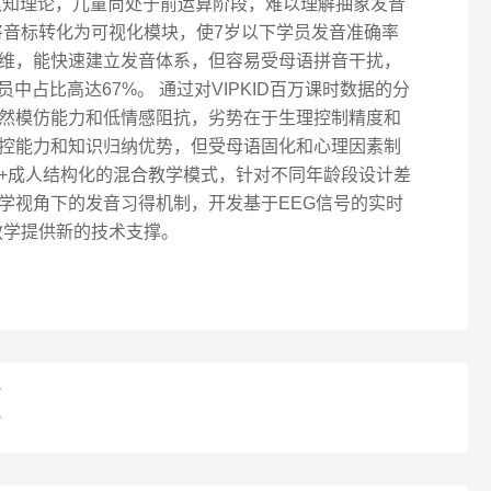
认知理论，儿童尚处于前运算阶段，难以理解抽象发音
戏将音标转化为可视化模块，使7岁以下学员发音准确率
思维，能快速建立发音体系，但容易受母语拼音干扰，
学员中占比高达67%。 通过对VIPKID百万课时数据的分
然模仿能力和低情感阻抗，劣势在于生理控制精度和
控能力和知识归纳优势，但受母语固化和心理因素制
+成人结构化的混合教学模式，针对不同年龄段设计差
学视角下的发音习得机制，开发基于EEG信号的实时
能教学提供新的技术支撑。
？
？