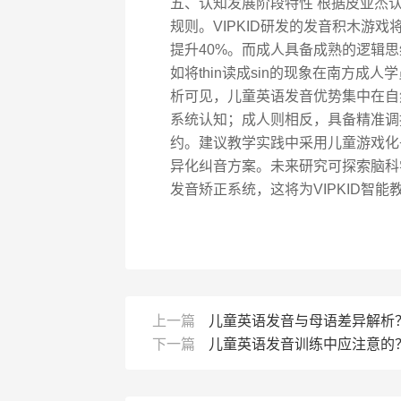
五、认知发展阶段特性 根据皮亚杰
规则。VIPKID研发的发音积木游
提升40%。而成人具备成熟的逻辑
如将thin读成sin的现象在南方成人
析可见，儿童英语发音优势集中在自
系统认知；成人则相反，具备精准调
约。建议教学实践中采用儿童游戏化
异化纠音方案。未来研究可探索脑科
发音矫正系统，这将为VIPKID智
上一篇
儿童英语发音与母语差异解析
下一篇
儿童英语发音训练中应注意的