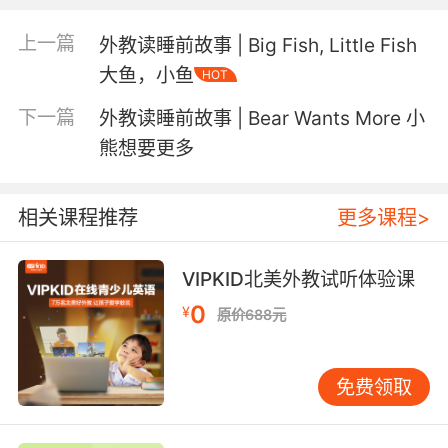
精心挑选
经验的北美优质外教
，特别适合4-12岁正在
上一篇
外教读睡前故事 | Big Fish, Little Fish
学习英语的孩子。
大鱼，小鱼
HOT
发
所有朗读故事或诗歌的外教均经过严格口语测试，
下一篇
外教读睡前故事 | Bear Wants More 小
音标准
。
熊想要更多
相关课程推荐
更多课程>
一起来听听今天的睡前故事吧~↓↓↓
VIPKID北美外教试听体验课
0
¥
原价688元
单词卡
Vocabulary Card
免费领取
Catastrophe
[kə'tæstrəfi]
n. 大灾难；大祸；惨败