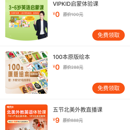
VIPKID启蒙体验课
0
¥
原价100元
Oblige
[ə'blaɪdʒ]
免费领取
v. 迫使；强制；施恩惠
100本原版绘本
0
¥
原价288元
免费领取
五节北美外教直播课
9
¥
原价888元