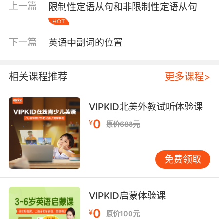
上一篇
限制性定语从句和非限制性定语从句
当。
HOT
（2）直接宾语只能用在某些动词的后面。
下一篇
英语中副词的位置
2、间接宾语特点：
（1）间接宾语由名词或宾格代词充当。
相关课程推荐
更多课程>
（2）当间接宾语为人称代词，同时直接宾语也是
VIPKID北美外教试听体验课
人称代词时，也将间接宾语放在直接宾语之后。
0
¥
原价688元
三、常见类型不同
1、在众多英语语法中，有一种语法现象，即部分
免费领取
及物动词既能接直接宾语，又能接间接宾语，主
要有write，pass，tell，show，give，send，
teach，pay，return，bring，allow，wish，
VIPKID启蒙体验课
make，buy，lend等等。
0
¥
原价100元