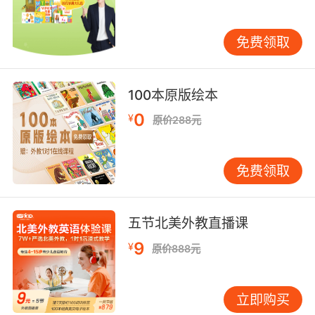
2、间接宾语常见类型：直接宾语常见的这类动词
有：sing，spare，save，show，pass，
免费领取
bring，read，leave，hand，send，tell，
return，write，pay，point，give，play，
offer，order，lend，find等。
100本原版绘本
四、可接双宾语的动词依据其所搭配的介词，可
0
¥
原价288元
分为以下三种情况：
1、verb+sb+sth=verb+sth.+to+sb.这类动词后
免费领取
面的间接宾语后置时，间接宾语前要用介词to。
2、verb+sb+sth=verb+sth.+for+sb.这类动词
五节北美外教直播课
后面的间接宾语后置时，间接宾语前要用介词
9
¥
for。
原价888元
3、verb+sth.+of/with+sb.这类动词后面的间接
立即购买
宾语后置时，间接宾语前用介词of/with等，个别