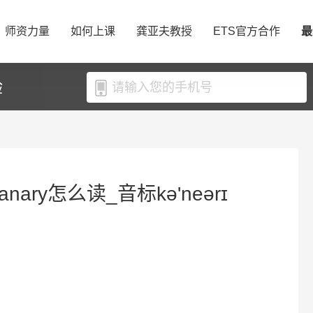
师资力量
如何上课
龚亚夫教授
ETS官方合作
最
验
nary怎么读_音标kə'neərɪ