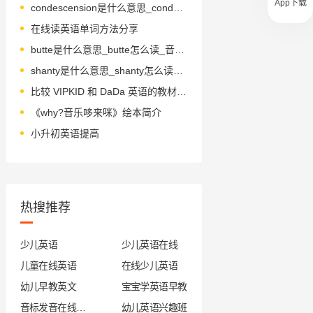
App下载
condescension是什么意思_condescension怎么读_音标ˌkɒndɪ'senʃn
在线读英语单词方法分享
butte是什么意思_butte怎么读_音标bju-t
shanty是什么意思_shanty怎么读_音标'ʃæntɪ
比较 VIPKID 和 DaDa 英语的教材内容？
《why?音乐哆来咪》绘本简介
小升初英语提高
热搜推荐
少儿英语
少儿英语在线
儿童在线英语
在线少儿英语
幼儿早教英文
宝宝学英语早教
音标发音在线试听
幼儿英语兴趣班