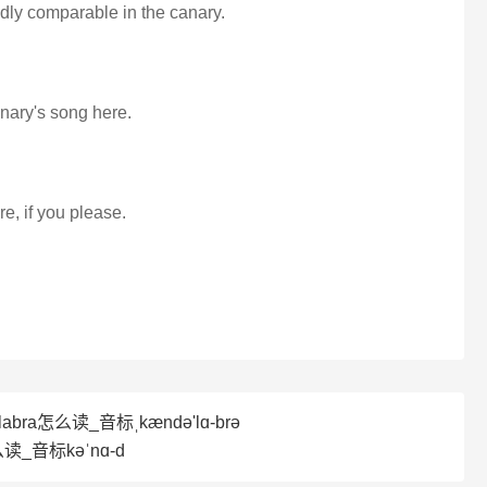
dly comparable in the canary.
anary's song here.
re, if you please.
abra怎么读_音标ˌkændə'lɑ-brə
读_音标kəˈnɑ-d