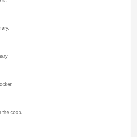
nary.
ary.
ocker.
n the coop.