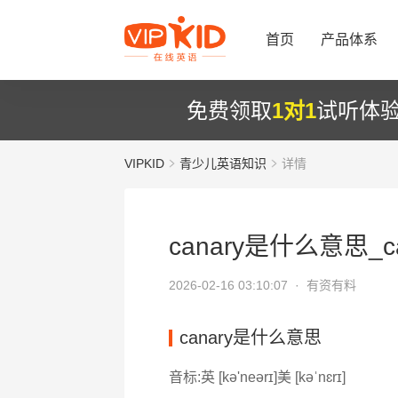
首页
产品体系
免费领取
1对1
试听体
VIPKID
青少儿英语知识
详情
canary是什么意思_ca
2026-02-16 03:10:07 ·
有资有料
canary是什么意思
音标:英 [kə'neərɪ]美 [kəˈnɛrɪ]