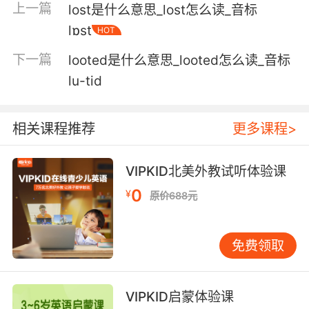
上一篇
lost是什么意思_lost怎么读_音标
6. We all know the lore isn't always 100%.
lɒst
HOT
我们都知道传说并不是完全准确的
下一篇
looted是什么意思_looted怎么读_音标
lu-tid
7. This is a collection of weapons from myth
and lore.
相关课程推荐
更多课程>
这是出自于神话传说的武器收藏品
8. So the lore on dreamwalking is pretty
VIPKID北美外教试听体验课
inconsistent.
0
¥
原价688元
关于梦行者的传说差异很大
免费领取
9. And I've been looking through all the lore,
and it all says the same thing.
我翻阅了所有传说 记录都一样的
VIPKID启蒙体验课