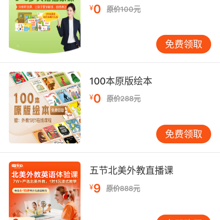
0
¥
原价100元
10. There's got to be something in... in... in
magic or angel lore.
免费领取
法术或天使传说里肯定有什么能用上
100本原版绘本
0
¥
原价288元
免费领取
五节北美外教直播课
9
¥
原价888元