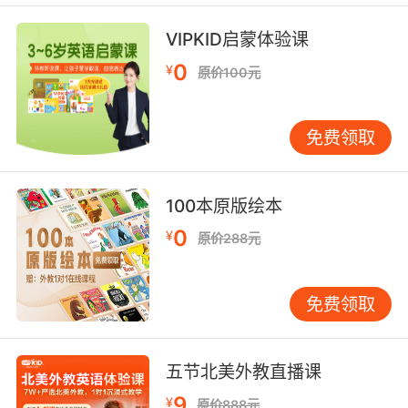
campus.
VIPKID启蒙体验课
但我们有个起点了 校园
0
¥
原价100元
9. And it wasn't something they were
exposed to on campus.
免费领取
但死亡不是由校内的原因导致的
10. I've never been to this side of campus.
100本原版绘本
0
我从来没到过学校的这一边
¥
原价288元
免费领取
五节北美外教直播课
9
¥
原价888元