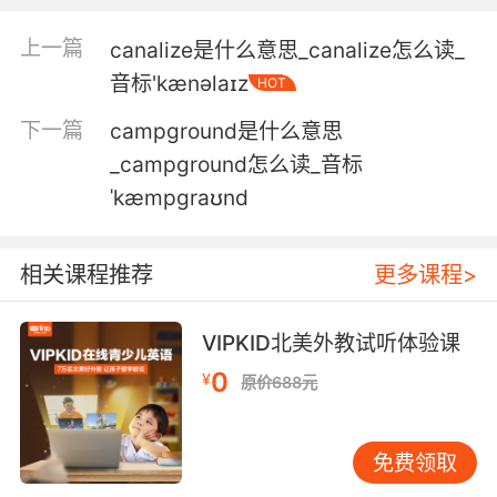
4. The only lunatic on this campus is you.
上一篇
canalize是什么意思_canalize怎么读_
音标'kænəlaɪz
HOT
这校园里唯一的疯子 就是你
下一篇
campground是什么意思
5. Until we do so, you are barred from
_campground怎么读_音标
campus.
ˈkæmpgraʊnd
在做出决定前 禁止你来校园
相关课程推荐
更多课程>
6. But from this point, he's off campus.
但从那之后 他就离开了园区
VIPKID北美外教试听体验课
7. We stopped at the bonfire on campus.
0
¥
原价688元
我们去了校园里的篝火派对
免费领取
8. But what we do have is a starting point the