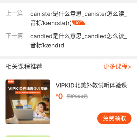
5. It's mom or dad in the billiard room with the
candlestick.
上一篇
canister是什么意思_canister怎么读_
是 妈或者爸爸对着蜡烛独坐在小黑屋里吧
音标ˈkænɪstə(r)
HOT
下一篇
candied是什么意思_candied怎么读_
6. So, then this must be the candlestick that
sliced the victim's arm.
音标ˈkændɪd
所以肯定是用这个烛台 划破了死者的手臂
相关课程推荐
更多课程>
7. He flipped out, he came charging at me, so
I picked up the candlestick, and I swung it at
VIPKID北美外教试听体验课
him.
0
¥
原价688元
他突然大发雷霆 突然扑过来 我就顺手抓起烛台挥
了过去
免费领取
8. We found your prints on the candlestick
that was used to beat him to death.