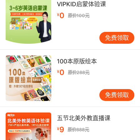
VIPKID启蒙体验课
我们在用来杀死他的烛台上 发现了你的指纹
0
¥
原价100元
免费领取
100本原版绘本
0
¥
原价288元
免费领取
五节北美外教直播课
9
¥
原价888元