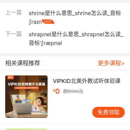
shrieking.
上一篇
shrine是什么意思_shrine怎么读_音标
狂吃零食 尖叫发泄一下
ʃraɪn
HOT
5. This thing is so fixated on its prey, all it
下一篇
shrapnel是什么意思_shrapnel怎么读_
does is pound the walls of its cell, shrieking
音标'ʃræpnəl
her name.
他是如此专注于自己的猎物 全身每个细胞都在尖
相关课程推荐
更多课程>
叫 尖叫着她的名字
6. I must surprise a band of thieves and burn
VIPKID北美外教试听体验课
them alive one by one in a symphony of
0
¥
原价688元
shrieks.
我要去干掉一帮小偷 在他们的尖叫声中 一个一个
免费领取
活活烧死
7. Wails of grief intermingle with the shrieking