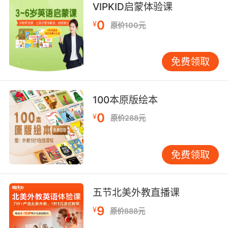
VIPKID启蒙体验课
of the death winds as the typhoon rages on,
0
taking the lives, and dignity, of thousands.
¥
原价100元
哀号恸哭夹杂着致命的风的尖叫 台风继续肆虐 夺
去了数千人的 尊严与生命
免费领取
100本原版绘本
0
¥
原价288元
免费领取
五节北美外教直播课
9
¥
原价888元