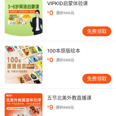
VIPKID启蒙体验课
9. and make sure the world doesn't shit itself
into oblivion.
0
¥
原价100元
确保这个世界 不会自行毁灭
免费领取
10. So she's been, I suppose, consigned to
oblivion, her name removed from memory.
100本原版绘本
她湮没于历史的尘埃中 名字被从记忆中抹去
0
¥
原价288元
免费领取
五节北美外教直播课
9
¥
原价888元