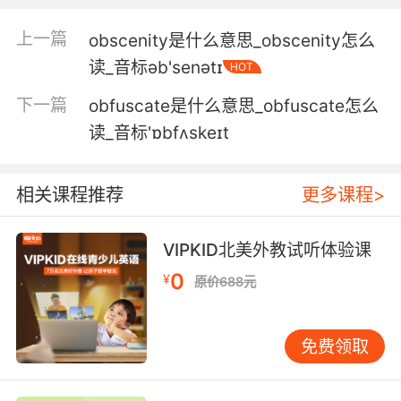
5. I have dug myself out of oblivion once
already in my career.
上一篇
obscenity是什么意思_obscenity怎么
我好不容易从职业低迷期走出来
读_音标əb'senətɪ
HOT
下一篇
obfuscate是什么意思_obfuscate怎么
6. Because the only thing standing between
this city and oblivion is me.
读_音标'ɒbfʌskeɪt
因为唯一阻止这座城市毁灭的 就是我
相关课程推荐
更多课程>
7. You and your candidate are on a bullet train
to political oblivion.
VIPKID北美外教试听体验课
你和你的参选人 在 风云变幻中很快就会被遗忘
0
¥
原价688元
8. Then I will ash your video games into
oblivion.
免费领取
那我就把你的游戏机摔个稀巴烂