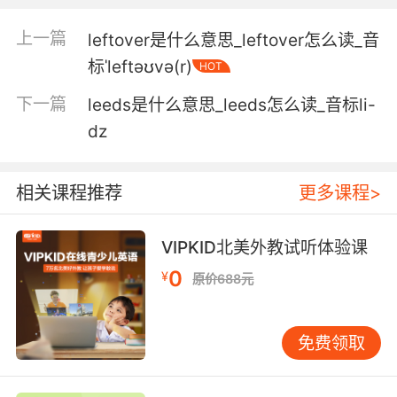
5. The rest of us see his vicious leer.
上一篇
leftover是什么意思_leftover怎么读_音
我们其他人看到的是他残 邪的目光
标ˈleftəʊvə(r)
HOT
下一篇
leeds是什么意思_leeds怎么读_音标li-
6. Well, she also said that you were leering at
her when you stepped off the elevator.
dz
她还说你出电梯的时候 总想她抛媚眼
相关课程推荐
更多课程>
7. If you were as good at cleaning as you are
at leering, you'd be a pretty good janitor.
VIPKID北美外教试听体验课
要是你扫地的功夫有你瞥视这么好 你会是个很出
0
¥
原价688元
色的清洁工的
8. No leering, no snarky comments, no trying
免费领取
to take me behind that tree.