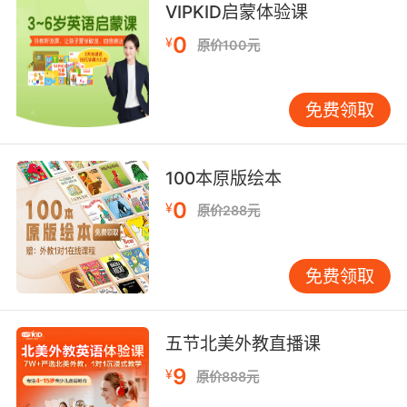
不送秋波 也不损人 也不想跟我在树后野战
VIPKID启蒙体验课
0
¥
原价100元
免费领取
100本原版绘本
0
¥
原价288元
免费领取
五节北美外教直播课
9
¥
原价888元