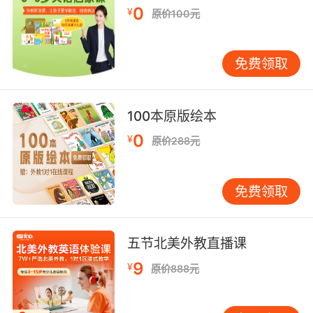
为什么有些静态图片在你眼前疯狂地旋转？两种
0
¥
原价100元
看起来完全不同的颜色居然是同一个颜色？是什
么让看起来完整的图片忽然变得混乱无序？……
免费领取
这是一本会颠覆你现有认知的书！人们常说“眼见
为实”，其实，你的大脑和眼睛偶尔也会“欺骗”
你。这本书里充满了各种“诡异”的图片，但同时
100本原版绘本
也会为你揭开真相，告诉你大脑和眼睛是如何工
0
¥
原价288元
作的，透视原理对我们的影响，以及什么是盲点
等一切关于视觉的真相，带你探寻这些错觉背后
的秘密。
免费领取
目录
五节北美外教直播课
眼见真的为实吗？
9
¥
原价888元
对你的大脑说Hello
神经网络