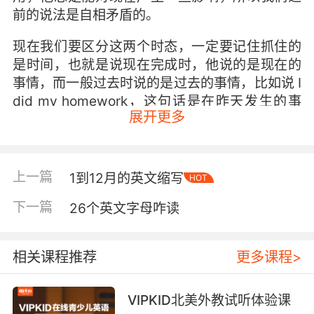
前的说法是自相矛盾的。
现在我们要区分这两个时态，一定要记住抓住的
是时间，也就是说现在完成时，他说的是现在的
事情，而一般过去时说的是过去的事情，比如说 I
did my homework，这句话是在昨天发生的事
展开更多
情，表示在过去我做了作业。I did my
homework yesterday，但是我一旦说 I have
done my homework。就一定指的是现在。当我
们在做题的时候，有没有要在参加中考的同学，
上一篇
1到12月的英文缩写
HOT
那么中考的同学里面就会重点的强调这两个时态
下一篇
26个英文字母咋读
的对比。所以 I have done my homework。这里
的half done就指的是现在完成重点在现在 I did
my homework。这里的did表示的是过去。
相关课程推荐
更多课程>
VIPKID北美外教试听体验课