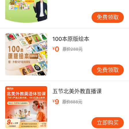
地了解这些情绪究竟是怎么回事，就会慢慢地不
再受它们的控制，进而建立起自己丰富稳定的情
免费领取
感世界。
来自法国的绘本《小情绪大情感》，用童趣温暖
的画风，细腻准确的笔触，描述了孩子们成长中
100本原版绘本
遇到的34种情绪，带领孩子们去认识自己的心
0
¥
原价288元
灵，摆脱负面情绪控制的同时，增强对快乐幸福
的感知能力。绘本的插画都是孩子们最熟悉的日
常场景，能唤起孩子们最强烈的共鸣。绘本的法
免费领取
语原版是诗体语言，汉语的译者树才先生也是一
位著名的翻译家和诗人，他的译文也是诗的形
式，既忠实于原文，又做到了汉语的生动准确和
五节北美外教直播课
贴近孩子的思维，饱含着对孩子最深的理解、认
9
¥
原价888元
同和鼓励。
立即购买