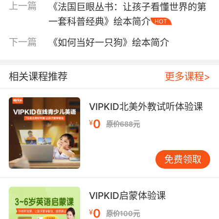
上一篇
《法国巨眼丛书：让孩子看懂世界的第
一套科普经典》绘本简介
HOT
下一篇
《如何当好一只狗》绘本简介
相关课程推荐
更多课程>
VIPKID北美外教试听体验课
0
¥
原价688元
内容简介
免费领取
打针时怕得哇哇大哭；不愿意和小朋友分享玩
具；忌妒妈妈对妹妹好；总是胆怯害羞；爱发脾
VIPKID启蒙体验课
气……从出生的第一天起，每个孩子的成长都需要
面对自己的各种正负情绪。如果孩子们能够清晰
0
¥
原价100元