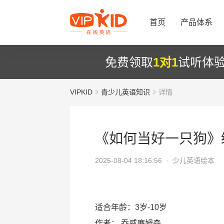
首页
产品体系
免费领取
1对1
试听体
VIPKID
青少儿英语知识
详情
《如何当好一只狗》
2025-08-04 18:16:56 ·
少儿英语绘本
适合年龄：3岁-10岁
作者：
乔威廉姆森