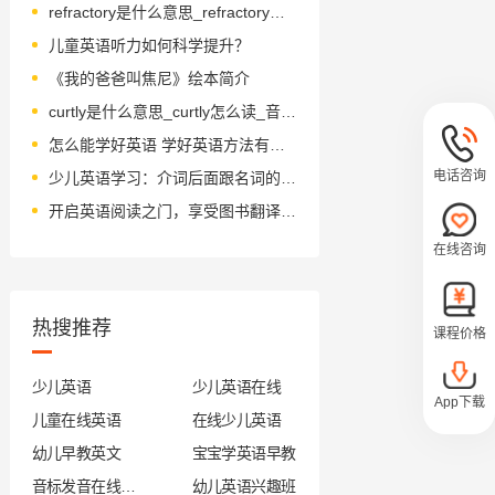
refractory是什么意思_refractory怎么读_音标rɪ'fræktərɪ
儿童英语听力如何科学提升？
《我的爸爸叫焦尼》绘本简介
curtly是什么意思_curtly怎么读_音标kɜ-tlɪ
怎么能学好英语 学好英语方法有哪些
电话咨询
少儿英语学习：介词后面跟名词的常见用法
开启英语阅读之门，享受图书翻译乐趣
在线咨询
热搜推荐
课程价格
少儿英语
少儿英语在线
App下载
儿童在线英语
在线少儿英语
幼儿早教英文
宝宝学英语早教
音标发音在线试听
幼儿英语兴趣班