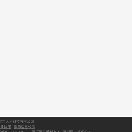
北京大米科技有限公司
营业执照
教师信息公示
id.com.cn
网上有害信息举报专区
备案内容承诺公示