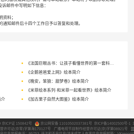
请您在投诉邮件中写明如下信息：
明资料；
的通知邮件后十四个工作日予以答复和处理。
《法国巨眼丛书：让孩子看懂世界的第一套科普经典》绘本简介
《企鹅爸爸爱上网》绘本简介
《晚安，笨狼：甜梦卷》绘本简介
《米菲绘本系列·和米菲一起看世界》绘本简介
简介
《加古里子自然大图鉴》绘本简介
ID 京ICP证 150842号
京公网安备 11010502037381号
京ICP备14002500号-1
营许可证(京零)字第海170127号
广播电视节目制作经营许可证(京)字第08921号
良信息举报电话：95753
违法和不良信息/涉未成年人有害信息举报邮箱：VKreport@vipk