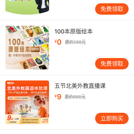
膏）"等材料术语进行创作说明。
免费领取
数字艺术催生新型术语体系
数字技术推动美术术语革新，"Vector
100本原版绘本
graphic（矢量图形）"与"Raster image（栅格
0
¥
原价288元
图像）"的区别，成为数字创作者的基本功。
Adobe公司2022年创意报告显示，掌握"layer
mask（图层蒙版）"等术语的设计师工作效率提
免费领取
升60%。VIPKID推出的AI绘画课程，通过分
解"Generative Adversarial Network（生成对抗
网络）"原理，引导学员理解"latent space（潜
五节北美外教直播课
在空间）"对艺术创作的影响，实现技术术语与艺
9
¥
术思维的同步建构。
原价888元
三、文化融合与美学表达
立即购买
东方美学的术语转译实践
中国画术语的英译过程充满文化碰撞。"Sumi-