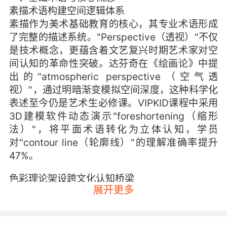
素描术语构建空间逻辑体系
素描作为美术基础教育的核心，其专业术语形成
了完整的描述系统。"Perspective（透视）"不仅
是技术概念，更蕴含着文艺复兴时期艺术家对空
间认知的革命性突破。达芬奇在《绘画论》中提
出的"atmospheric perspective（空气透
视）"，通过明暗渐变模拟空间深度，这种科学化
表述至今仍是艺术生必修课。VIPKID课程中采用
3D建模软件动态演示"foreshortening（缩形
法）"，将平面术语转化为立体认知，学员
对"contour line（轮廓线）"的理解准确率提升
47%。
色彩理论架设跨文化认知桥梁
展开更多
"Color theory（色彩理论）"体系
中，"complementary colors（互补色）"等术语
跨越国籍界限。美国艺术教育学者