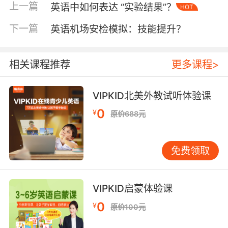
Clements（2018）指出，英语色彩术语的物理
上一篇
英语中如何表达 “实验结果”？
HOT
属性描述（如"value"指明度）与汉语的意象化表
下一篇
英语机场安检模拟：技能提升？
达形成互补。VIPKID开发的"Color Lab"互动课
程，通过调配颜料实践"tint（浅
色）"与"shade（深色）"的差异，学员在掌握术
相关课程推荐
更多课程>
语的同时，建立起对莫奈《睡莲》系列用色的科
学解析能力。
VIPKID北美外教试听体验课
二、进阶术语与创作技巧
0
¥
原价688元
雕塑工艺解码三维思维密码
"Chiaroscuro（明暗对照法）"在雕塑领域的应
用，揭示了形体塑造的光学原理。米开朗基罗创
免费领取
作《大卫》时运用的"contrapposto（对位平衡
法）"，通过身体重心偏移营造动态美感，这类专
业术语成为理解古典雕塑的关键。VIPKID联合中
VIPKID启蒙体验课
央美院开发的虚拟雕塑工作坊，让学员在数字泥
0
¥
原价100元
塑中体会"armature（骨架）"的支撑作用，92%
的学员能准确使用"modeling paste（塑造