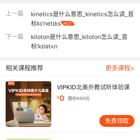
然后认为彼此是没有威胁的同类
上一篇
kinetics是什么意思_kinetics怎么读_音
5. Yes, we were fortunate to find the kindred.
标kɪ'netɪks
HOT
是啊 能找到血族 是我们的幸运
下一篇
kiloton是什么意思_kiloton怎么读_音
6. Think of me as a deeply kindred spirit.
标'kɪlətʌn
就当我是和他灵魂极其相似的人
相关课程推荐
更多课程>
7. They see kindred spirits where they don't
exist.
VIPKID北美外教试听体验课
他们在根本不存在的世界里看到了知己
0
¥
原价688元
8. kindred killed the woman who was
decrypting it.
免费领取
金德里德杀了破解硬盘的那个女人