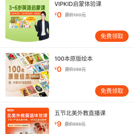
VIPKID启蒙体验课
9. I could just tell we were kindred spirits.
0
¥
原价100元
我就看得出我们是同道中人
10. Make them believe I was a kindred spirit.
免费领取
为了让他们相信我是同道中人
100本原版绘本
0
¥
原价288元
免费领取
五节北美外教直播课
9
¥
原价888元