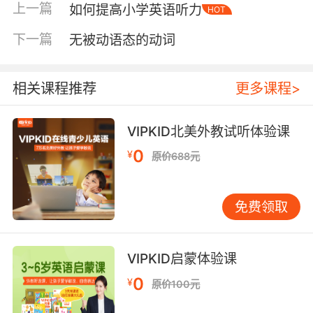
上一篇
如何提高小学英语听力
HOT
听英语电台广播，从小为孩子营造英语儿歌、英
语故事等学习氛围。像我们学习母语一样，长期
下一篇
无被动语态的动词
处于一个环境里，自然而然就会表达了。
同时互联网时代也是资源共享的时代，网上有很
相关课程推荐
更多课程>
多儿童学习英语的资源。像英语歌就是一种很好
的学习方法，这也是可以提高儿童对英语理解的
VIPKID北美外教试听体验课
一种方法。在轻松自在的旋律里，体验音乐的美
0
¥
感感受英语学习的气氛，孩子跟着哼唱也能培养
原价688元
英语听与说的能力。再像英文版动画片、英文绘
本、英语学习平台等都是从孩子的兴趣点切入，
免费领取
让孩子选择自己喜欢的动画片喜欢的书籍喜欢的
老师。
VIPKID启蒙体验课
相信在这样以兴趣为出发点的学习氛围里，每一
个孩子都能学好并用好英语的。
0
¥
原价100元