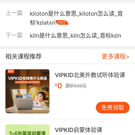
3. It could go down thousands of kilometres.
上一篇
kiloton是什么意思_kiloton怎么读_音
标'kɪlətʌn
它可能达到了数千公里以下
HOT
下一篇
kiln是什么意思_kiln怎么读_音标kɪln
4. 12 kilometres, I believe we're in here
somewhere.
相关课程推荐
更多课程>
走了12公里 我认为我们在这附近
5. Almost a kilometre from top to bottom.
VIPKID北美外教试听体验课
0
从顶部到底部有近一千米高
¥
原价688元
6. We're talking of more than 800 kilometres
of land when it's finished.
免费领取
这堵墙完工后 将长达800千米
VIPKID启蒙体验课
7. I passed a bread line that stretched over a