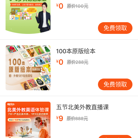
0
¥
kilometre.
原价100元
看见领救济品的队伍都超过一公里了
免费领取
8. 600 kilometres from the nearest paved
road.
100本原版绘本
距离最近的铺设道路有六百公里
0
¥
原价288元
9. It's hard to imagine what a 180 billion
kilometres is.
免费领取
很难想象1千8百亿公里是个什么概念
10. In a magnitude five, it travels out for a
五节北美外教直播课
kilometre or two.
9
¥
原价888元
5级地震的时候 延伸1至2千米