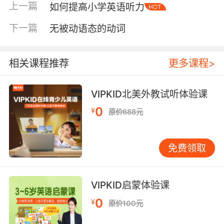
上一篇
如何提高小学英语听力
不要打断他的话，理解他的意思，听不清楚的时
HOT
候可以蹲下来，和他平等交流。像这样给孩子感
下一篇
无被动语态的动词
觉“被爱“的初体验，才能让孩子认识自己的价值
建立自信的根基。
相关课程推荐
更多课程>
三、接纳孩子的情绪。 很小的孩子由于大脑发育
不完全，负责理性的部分还不完善，所以大多时
VIPKID北美外教试听体验课
候无法像 大人一样通过理智去管理自己的情绪，
很多时候经常哭闹个不停，这种时候，很多家长
0
¥
原价688元
会因为没有办法应付变得烦躁和焦虑。其实，无
理由的批评孩子是没有什么明显效果的，反而会
免费领取
疏远孩子和自己的关系，我们需要做的只是和孩
子一起认清自己的情绪来源，再给予接纳态度，
给孩子发泄自己情绪的权力。
VIPKID启蒙体验课
四、给予孩子正面评价和表扬。 父母的评价对于
0
¥
原价100元
孩子的成长至关重要，孩子非常在乎父母对自己
的评价，就算他们还不知道如何去进行自我表