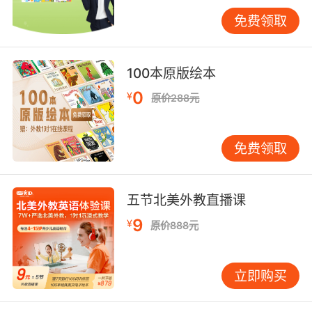
达，但是他们可以通过父母的动作神态去理解父
免费领取
母想表达的意思，所以，努力发现孩子身上的闪
光点，找出他们的优秀品质并及时反馈给孩子，
这样的积极反馈可以帮助孩子一点点建立起强大
100本原版绘本
的自信。同时，给予孩子正面评价和表扬还能够
0
¥
原价288元
鼓励孩子去积极尝试，来发现自己的独特才能。
五、给孩子自由选择的权利。 在孩子的成长过程
免费领取
中，可能会面临各种各样的选择，如果能够拥有
良好的“选择力“，懂得在关键时刻做出适合自己
的明智选择，更容易让孩子走向幸福和成功。这
五节北美外教直播课
个世界上有很多的可能性，在孩子体验自己选择
9
¥
原价888元
的过程中能够更清醒的认识这个世界，同时，事
情可以自己决定和选择的掌控感也是自信的重要
组成部分，会让孩子感受到成就感和价值感，从
立即购买
而更乐观的对待事情。但是家长们一定要注意一
点：选择的原则——合理且能负责。