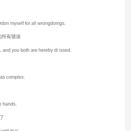
rdon myself for all wrongdoings.
的所有错误
 and you both are hereby di issed.
r as complex.
le hands.
了
til trial.