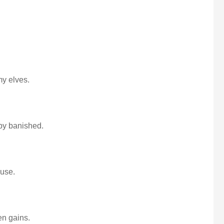
my elves.
by banished.
ouse.
ten gains.