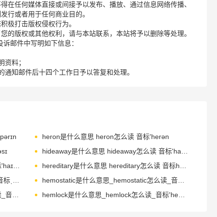
不得在任何媒体直接或间接予以发布、播放、通过信息网络传播、
制发行或者用于任何商业目的。
诺积极打击版权侵权行为。
了您的版权或其他权利，请与本站联系，本站将予以删除等处理。
请您在投诉邮件中写明如下信息：
明资料；
的通知邮件后十四个工作日予以答复和处理。
ərɪn
heron是什么意思 heron怎么读 音标'herən
sɪ
hideaway是什么意思 hideaway怎么读 音标'haɪdəweɪ
hierarchy是什么意思 hierarchy怎么读 音标'haɪərɑ-kɪ
hereditary是什么意思 hereditary怎么读 音标həˈredɪtrɪ
henceforth是什么意思 henceforth怎么读 音标ˌhensˈfɔ-θ
hemostatic是什么意思_hemostatic怎么读_音标ˌhi-mə'stætɪk
hemorrhoid是什么意思_hemorrhoid怎么读_音标ˌhemə'rɒɪd
hemlock是什么意思_hemlock怎么读_音标'hemlɒk