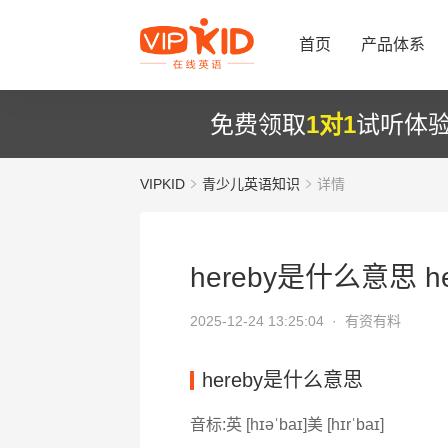
首页
产品体系
免费领取
1对1
试听体
VIPKID
青少儿英语知识
详情
hereby是什么意思 he
2025-12-24 13:25:04 ·
有资有料
hereby是什么意思
音标:英 [hɪəˈbaɪ]美 [hɪrˈbaɪ]