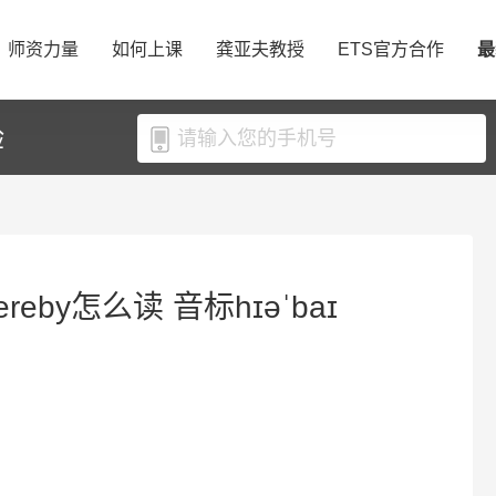
师资力量
如何上课
龚亚夫教授
ETS官方合作
最
验
reby怎么读 音标hɪəˈbaɪ