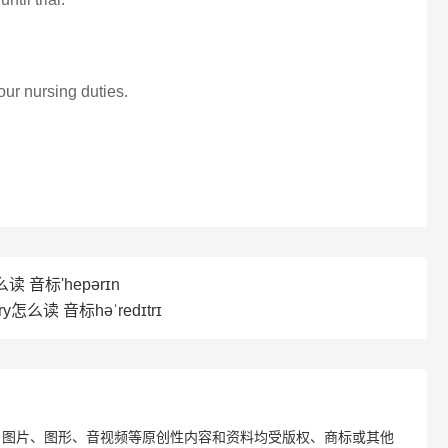
our nursing duties.
么读 音标'hepərɪn
ry怎么读 音标həˈredɪtrɪ
、图片、图形、音视频等原创性内容和资料均受版权、商标或其他