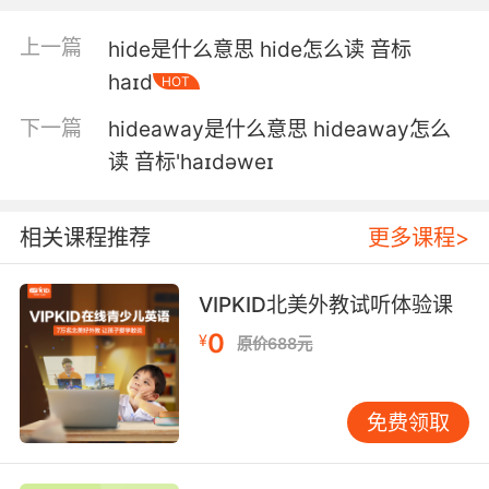
4. Our social hierarchy is the least of your
concerns.
上一篇
hide是什么意思 hide怎么读 音标
haɪd
HOT
你不用操心我们的社会等级
下一篇
hideaway是什么意思 hideaway怎么
5. In terms of hierarchy, I'm a big believer in
读 音标'haɪdəweɪ
it.
至于等级制度 我是十分推崇的
相关课程推荐
更多课程>
6. You know, we have a command hierarchy
for a reason.
VIPKID北美外教试听体验课
0
¥
原价688元
你知道 领导层不是白设的
7. This is the way musicians establish the
免费领取
hierarchy.
这就是音乐家的阶层形成的方式