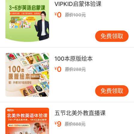
VIPKID启蒙体验课
8. There's an hierarchy around here, son,
0
¥
原价100元
don't you forget it.
这地方是有等级制度的 孩子 你忘了吗
免费领取
9. It's not hierarchy to value your family, your
blood.
100本原版绘本
重视你的家人 你的血统不是等级游戏
0
¥
原价288元
10. They're the hierarchy that's up here and
the mummy, I think, is quite low.
免费领取
那些怪物等级高 木乃伊却相当低
五节北美外教直播课
9
¥
原价888元