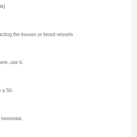
ɪk]
acting the tissues or blood vessels
ere, use it.
 a 50.
a hemostat.