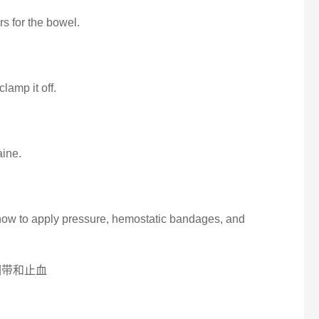
s for the bowel.
lamp it off.
aine.
how to apply pressure, hemostatic bandages, and
绷带和止血