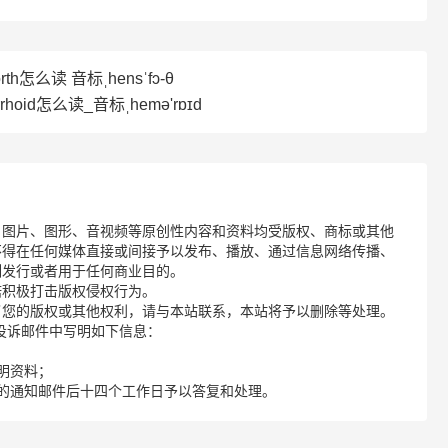
rth怎么读 音标ˌhensˈfɔ-θ
rhoid怎么读_音标ˌhemə'rɒɪd
、图片、图形、音视频等原创性内容和资料均受版权、商标或其他
不得在任何媒体直接或间接予以发布、播放、通过信息网络传播、
制发行或者用于任何商业目的。
诺积极打击版权侵权行为。
了您的版权或其他权利，请与本站联系，本站将予以删除等处理。
请您在投诉邮件中写明如下信息：
明资料；
的通知邮件后十四个工作日予以答复和处理。