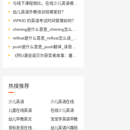
与线下课程相比，在线少儿英语哪里好
幼儿英语外教培训班哪家好？
VIPKID 的英语考试时间管理如何？
chiming是什么意思_chiming怎么读_音标tʃaɪmɪŋ
refloat是什么意思_refloat怎么读_音标.ri-'flәut
push是什么意思_push翻译_读音_用法_翻译
《阿U漫说诺贝尔获奖者故事：屠呦呦与青蒿素》绘本简介
热搜推荐
少儿英语
少儿英语在线
儿童在线英语
在线少儿英语
幼儿早教英文
宝宝学英语早教
音标发音在线试听
幼儿英语兴趣班