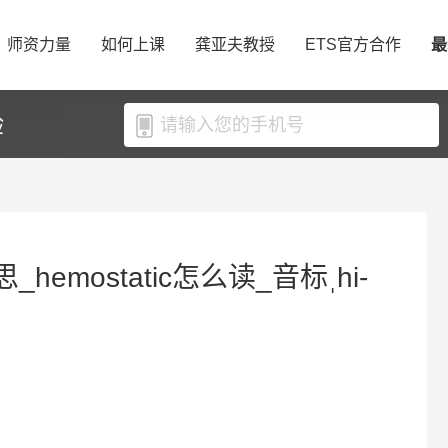
师资力量
如何上课
龚亚夫教授
ETS官方合作
最
验
思_hemostatic怎么读_音标ˌhi-