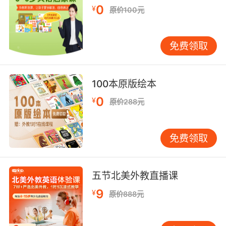
0
¥
原价100元
所有人去走廊把学生们带到体育馆
9. The chairman is here again, she wants to
免费领取
see the new gymnasium.
主席又来了 她想看看新建的体育馆
100本原版绘本
10. Those of you who are not in the
0
¥
原价288元
gymnasium can join us in here, or you can
listen from wherever you are.
免费领取
那些不在体育馆的人 可以在这儿加入我们 或者在
你们在的地方聆听
五节北美外教直播课
9
¥
原价888元