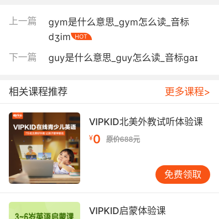
在体育馆 我们所有同学的面前 我们光着膀子决斗
上一篇
gym是什么意思_gym怎么读_音标
5. What a gymnasium a real shrine to athletici
dʒim
HOT
.
下一篇
guy是什么意思_guy怎么读_音标ɡaɪ
多棒的體育館 簡直是體育競技的圣地
6. So, this gymnasium is helping me gain my
相关课程推荐
更多课程>
breath.
这个健身房帮助我保持呼吸
VIPKID北美外教试听体验课
0
¥
7. Yeah, I heard he was dipping into the
原价688元
gymnasium fund.
免费领取
我聽說他挪用了體育館的資金
8. Let's get to the hallways and get the
students to the gymnasium.
VIPKID启蒙体验课