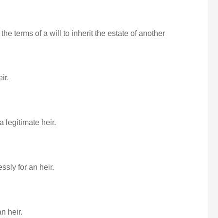
the terms of a will to inherit the estate of another
ir.
 legitimate heir.
sly for an heir.
n heir.