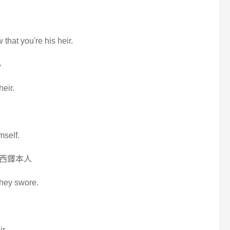
that you're his heir.
心
eir.
mself.
西鐸本人
they swore.
r.