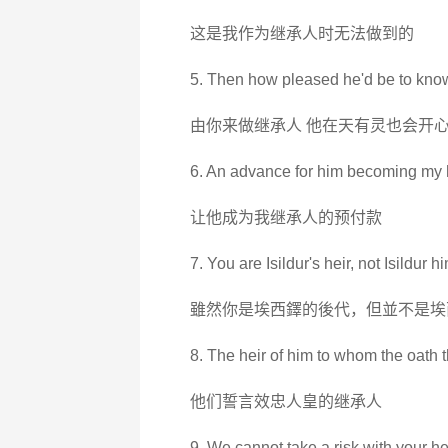
这是我作为继承人时无法做到的
5. Then how pleased he'd be to know 
由你来做继承人 他在天有灵也会开
6. An advance for him becoming my h
让他成为我继承人的预付款
7. You are Isildur's heir, not Isildur hi
雖然你是埃西鐸的後代，但並不是埃
8. The heir of him to whom the oath 
他们誓言效忠人皇的继承人
9. We cannot take a risk with your hei