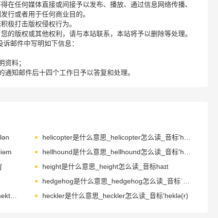
不得在任何媒体直接或间接予以发布、播放、通过信息网络传播、
制发行或者用于任何商业目的。
诺积极打击版权侵权行为。
了您的版权或其他权利，请与本站联系，本站将予以删除等处理。
请您在投诉邮件中写明如下信息：
明资料；
的通知邮件后十四个工作日予以答复和处理。
ən
helicopter是什么意思_helicopter怎么读_音标'helɪkɒptə(r)
iəm
hellhound是什么意思_hellhound怎么读_音标'helhaʊnd
ʃ
height是什么意思_height怎么读_音标haɪt
hedgehog是什么意思_hedgehog怎么读_音标ˈhedʒhɒg
hectare是什么意思_hectare怎么读_音标ˈhekteə(r)
heckler是什么意思_heckler怎么读_音标'heklə(r)