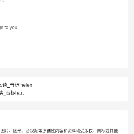
gs to you.
读_音标'helən
读_音标haɪt
、图片、图形、音视频等原创性内容和资料均受版权、商标或其他