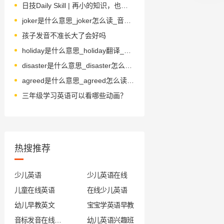
日技Daily Skill | 再小的知识，也要被善待！
joker是什么意思_joker怎么读_音标ˈdʒəʊkə(r)
孩子发音不准长大了会好吗
holiday是什么意思_holiday翻译_读音_用法_翻译
disaster是什么意思_disaster怎么读_音标dɪ'zɑ-stə(r)
agreed是什么意思_agreed怎么读_音标ə'gri-d
三年级学习英语可以看哪些动画？
热搜推荐
少儿英语
少儿英语在线
儿童在线英语
在线少儿英语
幼儿早教英文
宝宝学英语早教
音标发音在线试听
幼儿英语兴趣班