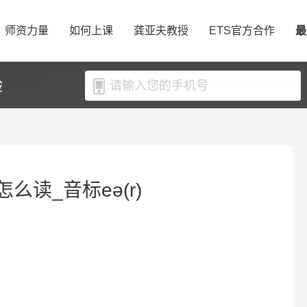
师资力量
如何上课
龚亚夫教授
ETS官方合作
最
验
r怎么读_音标eə(r)