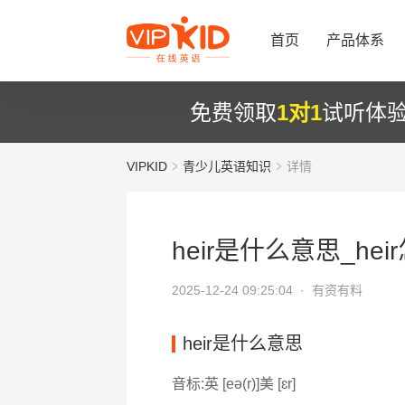
首页
产品体系
免费领取
1对1
试听体
VIPKID
青少儿英语知识
详情
heir是什么意思_hei
2025-12-24 09:25:04 ·
有资有料
heir是什么意思
音标:英 [eə(r)]美 [ɛr]