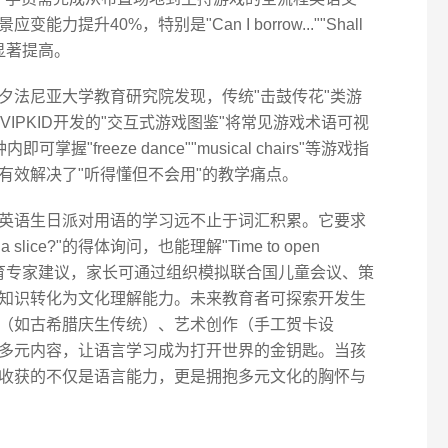
升40%，特别是"Can I borrow...""Shall
率显著提高。
夕法尼亚大学教育研究院发现，传统"击鼓传花"类游
IPKID开发的"交互式游戏图鉴"将常见游戏术语可视
freeze dance""musical chairs"等游戏指
有效解决了"听得懂但不会用"的教学痛点。
英语生日派对用语的学习远不止于词汇积累。它要求
a slice?"的得体询问，也能理解"Time to open
KID教育专家建议，家长可通过组织模拟联合国儿童会议、策
知识转化为文化理解能力。未来教育者可探索开发生
（如古希腊庆生传统）、艺术创作（手工贺卡设
多元内容，让语言学习成为打开世界的金钥匙。当孩
收获的不仅是语言能力，更是拥抱多元文化的胸怀与