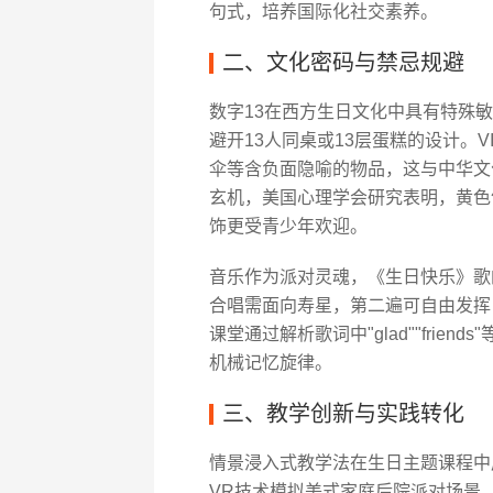
句式，培养国际化社交素养。
二、文化密码与禁忌规避
数字13在西方生日文化中具有特殊
避开13人同桌或13层蛋糕的设计。
伞等含负面隐喻的物品，这与中华文化
玄机，美国心理学会研究表明，黄色
饰更受青少年欢迎。
音乐作为派对灵魂，《生日快乐》歌
合唱需面向寿星，第二遍可自由发挥，
课堂通过解析歌词中"glad""fri
机械记忆旋律。
三、教学创新与实践转化
情景浸入式教学法在生日主题课程中展
VR技术模拟美式家庭后院派对场景