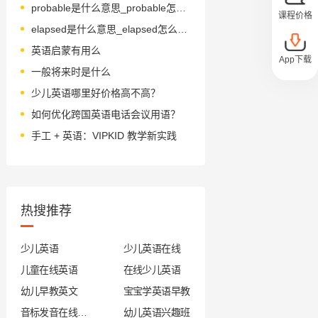
probable是什么意思_probable怎么读_音标ˈprɒbəbl
课程价格
elapsed是什么意思_elapsed怎么读_音标ɪ'læpst
英语启蒙有用么
App下载
一般将来时是什么
少儿英语哪里好价格高不高？
如何优化跨国英语电话会议用语？
手工 + 英语：VIPKID 教学新实践
热搜推荐
少儿英语
少儿英语在线
儿童在线英语
在线少儿英语
幼儿早教英文
宝宝学英语早教
音标发音在线试听
幼儿英语兴趣班