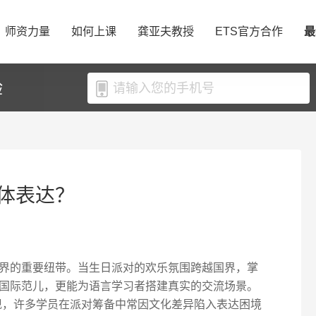
师资力量
如何上课
龚亚夫教授
ETS官方合作
最
验
体表达？
界的重要纽带。当生日派对的欢乐氛围跨越国界，掌
国际范儿，更能为语言学习者搭建真实的交流场景。
发现，许多学员在派对筹备中常因文化差异陷入表达困境