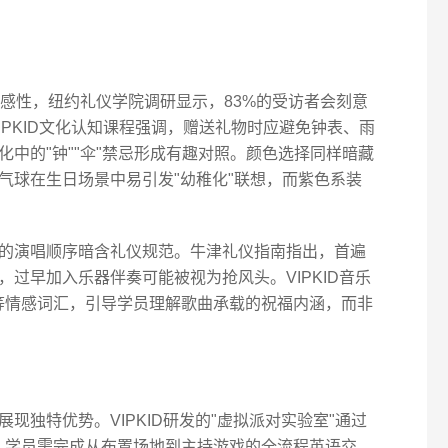
敏感性，纽约礼仪学院调研显示，83%的受访者会刻意
VIPKID文化认知课程强调，赠送礼物时应避免钟表、雨
中的"钟""伞"禁忌形成有趣对照。颜色选择同样暗藏
气球在生日场景中易引发"幼稚化"联想，而紫色系装
的演唱顺序暗含礼仪规范。牛津礼仪指南指出，首遍
过早加入乐器伴奏可能被视为抢风头。VIPKID音乐
ends"等情感词汇，引导学员理解歌曲承载的祝福内涵，而非
现独特优势。VIPKID研发的"虚拟派对实验室"通过
，学员需完成从布置场地到主持游戏的全流程英语交