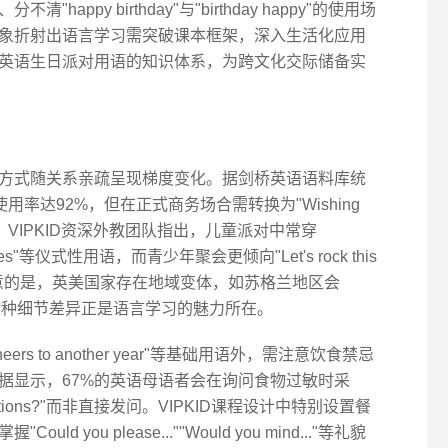
ppy birthday"与"birthday happy"的使用场
象折射出语言学习需突破课本框架，深入生活化应用
英语生日派对用语的知识体系，为跨文化交际储备实
方式随关系亲疏呈现梯度变化。据剑桥英语语料库统
场景中使用率达92%，但在正式商务场合需转换为"Wishing
n"等委婉表述。VIPKID资深外教团队指出，儿童派对中常穿
 candles"等仪式性用语，而青少年聚会更倾向"Let's rock this
。值得注意的是，英美国家存在地域变体，如苏格兰地区会
规祝福，这种细节差异正是语言学习的魅力所在。
Cheers to another year"等基础用语外，需注意饮食禁忌
据显示，67%的英语母语者会在询问食物过敏时采
 restrictions?"而非直接发问。VIPKID课程设计中特别设置餐
you please...""Would you mind..."等礼貌