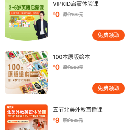
VIPKID启蒙体验课
我们现在用单一种类的树木取代了 多达二十七万
平方千米的原始丛林
0
¥
原价100元
8. The guy says it runs fine as long as I don't
drive more than 40 hectares without
免费领取
tightening the bolts.
那人说它性能不错 只要我不在没拧紧螺丝的情况
100本原版绘本
下 开到40公顷
0
¥
原价288元
9. Across the world, we are losing tropical
forest at the rate of nearly 15 million hectares
免费领取
every year, and with it, the planet's treasure
trove of diversity.
全世界范围内 原始丛林正在以 每年将近十五万平
五节北美外教直播课
方千米的速度消失 这些丛林里埋藏着地球繁多的
9
¥
原价888元
物种