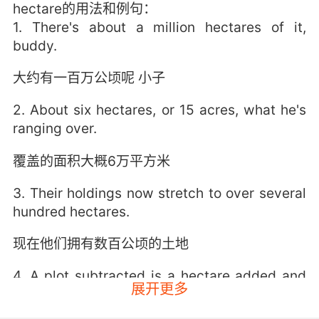
hectare的用法和例句：
1. There's about a million hectares of it,
buddy.
大约有一百万公顷呢 小子
2. About six hectares, or 15 acres, what he's
ranging over.
覆盖的面积大概6万平方米
3. Their holdings now stretch to over several
hundred hectares.
现在他们拥有数百公顷的土地
4. A plot subtracted is a hectare added and
展开更多
so on and so forth and et cetera.