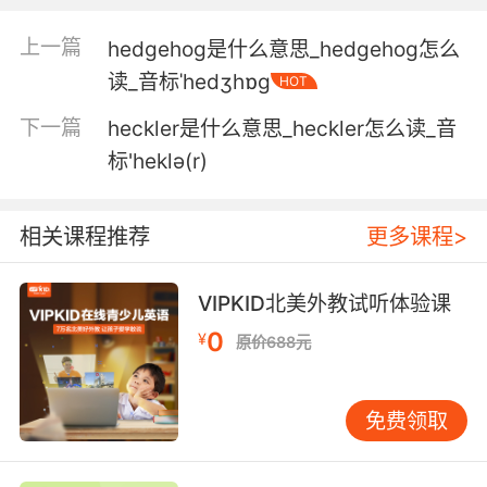
居住地的减少就会带来农田公顷数的增加 如此这
般 等等
上一篇
hedgehog是什么意思_hedgehog怎么
读_音标ˈhedʒhɒg
HOT
5. Over nine million hectares of land is used
to grow the grain.
下一篇
heckler是什么意思_heckler怎么读_音
标'heklə(r)
超过九百万公顷的土地都被用来种植谷物
6. The point is how many shallow marshes
相关课程推荐
更多课程>
are there in this general area between 47 and
60 hectares.
VIPKID北美外教试听体验课
重点是 在这片区域里 有多少湿地面积是在47到
0
¥
原价688元
60公顷之间
7. We have now replaced up to 27 million
免费领取
hectares of virgin jungle with a single species
of tree.