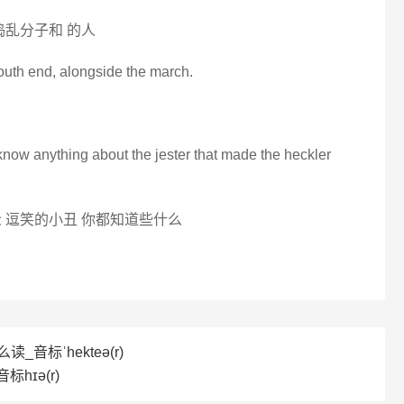
捣乱分子和 的人
outh end, alongside the march.
 know anything about the jester that made the heckler
 逗笑的小丑 你都知道些什么
读_音标ˈhekteə(r)
标hɪə(r)