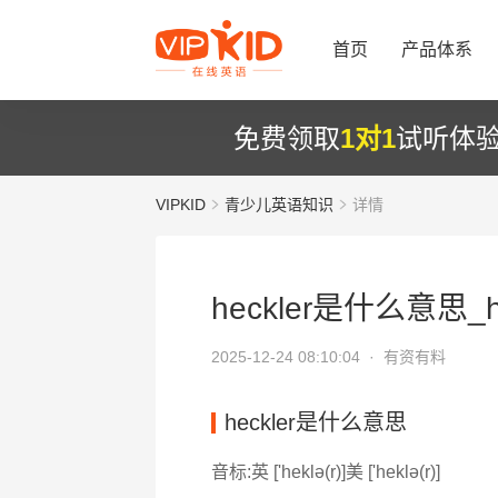
首页
产品体系
免费领取
1对1
试听体
VIPKID
青少儿英语知识
详情
heckler是什么意思_he
2025-12-24 08:10:04 ·
有资有料
heckler是什么意思
音标:英 ['heklə(r)]美 ['heklə(r)]