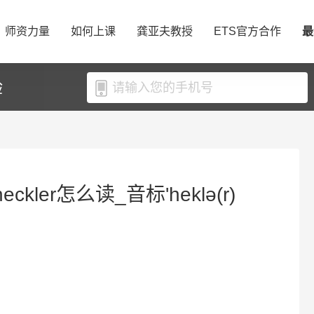
师资力量
如何上课
龚亚夫教授
ETS官方合作
最
验
ckler怎么读_音标'heklə(r)