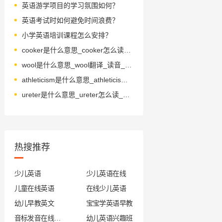
英语游学项目的学习氛围如何？
英语考试时如何避免时间浪费？
小学英语培训课程怎么安排？
cooker是什么意思_cooker怎么读_音标'kʊkə(r)
wool是什么意思_wool翻译_读音_用法_翻译
athleticism是什么意思_athleticism怎么读_音标æθ'letisizm
ureter是什么意思_ureter怎么读_音标jʊ'ri-tə
热搜推荐
少儿英语
少儿英语在线
儿童在线英语
在线少儿英语
幼儿早教英文
宝宝学英语早教
音标发音在线试听
幼儿英语兴趣班