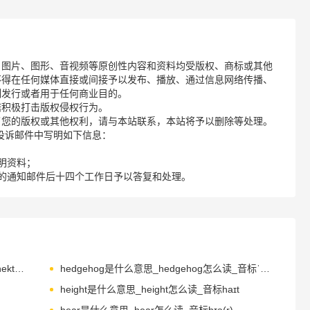
、图片、图形、音视频等原创性内容和资料均受版权、商标或其他
不得在任何媒体直接或间接予以发布、播放、通过信息网络传播、
制发行或者用于任何商业目的。
诺积极打击版权侵权行为。
了您的版权或其他权利，请与本站联系，本站将予以删除等处理。
请您在投诉邮件中写明如下信息：
明资料；
的通知邮件后十四个工作日予以答复和处理。
hectare是什么意思_hectare怎么读_音标ˈhekteə(r)
hedgehog是什么意思_hedgehog怎么读_音标ˈhedʒhɒg
height是什么意思_height怎么读_音标haɪt