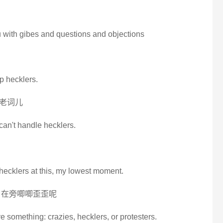
 with gibes and questions and objections
up hecklers.
老词儿
can't handle hecklers.
hecklers at this, my lowest moment.
 在旁唧唧歪歪呢
e something: crazies, hecklers, or protesters.