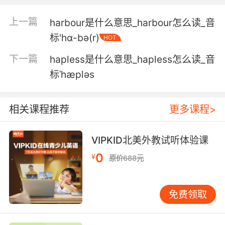
5. The guardian tree, the harbinger of change.
上一篇
harbour是什么意思_harbour怎么读_音
它是守护之树 是变化的先兆
标'hɑ-bə(r)
HOT
下一篇
hapless是什么意思_hapless怎么读_音
6. But you and I both know that pain is often
the harbinger of progress.
标ˈhæpləs
但你和我都明白 疼痛往往是进步的前兆
相关课程推荐
更多课程>
7. It's certainly not one to be trusted as a
harbinger of doom.
VIPKID北美外教试听体验课
根本不用当成预言成真的恶兆
0
¥
原价688元
8. A harbinger of chaos brought to make this
geezer pay.
免费领取
变成惩治这个怪老头的混乱先驱