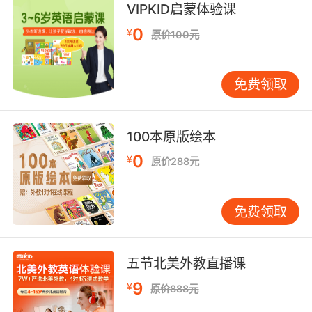
VIPKID启蒙体验课
9. I just worry that this manifesto really is a
harbinger of something terrible.
0
¥
原价100元
我只是担心这个宣言 预示着会有坏事发生
免费领取
10. I call upon you, ‭the bringer of justice, the
harbinger of death.
100本原版绘本
我召唤你 正义的使者 死亡的信鸽
0
¥
原价288元
免费领取
五节北美外教直播课
9
¥
原价888元