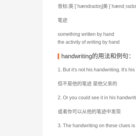
音标:英 [ˈhændraɪtɪŋ]美 [ˈhændˌraɪtɪ
笔迹
something written by hand
the activity of writing by hand
handwriting的用法和例句：
1. But it's not his handwriting. It's his 
但不是他的笔迹 是他父亲的
2. Or you could see it in his handwrit
或者你可以从他的笔迹中发现
3. The handwriting on these clues is 