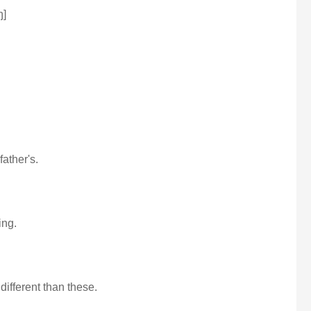
ŋ]
father's.
ing.
different than these.