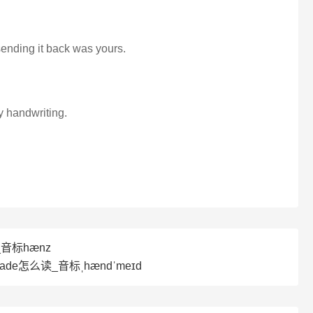
sending it back was yours.
y handwriting.
_音标hænz
ade怎么读_音标ˌhændˈmeɪd