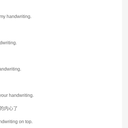
 my handwriting.
ndwriting.
andwriting.
your handwriting.
的内心了
ndwriting on top.