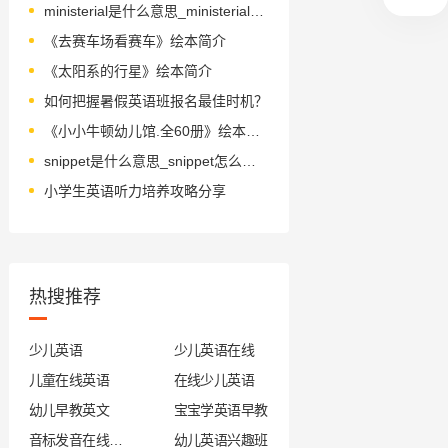
ministerial是什么意思_ministerial怎么读_音标ˌmɪnɪˈstɪərɪəl
《去赛车场看赛车》绘本简介
《太阳系的行星》绘本简介
如何把握暑假英语班报名最佳时机？
《小小牛顿幼儿馆.全60册》绘本简介
snippet是什么意思_snippet怎么读_音标ˈsnɪpɪt
小学生英语听力培养攻略分享
热搜推荐
少儿英语
少儿英语在线
儿童在线英语
在线少儿英语
幼儿早教英文
宝宝学英语早教
音标发音在线试听
幼儿英语兴趣班