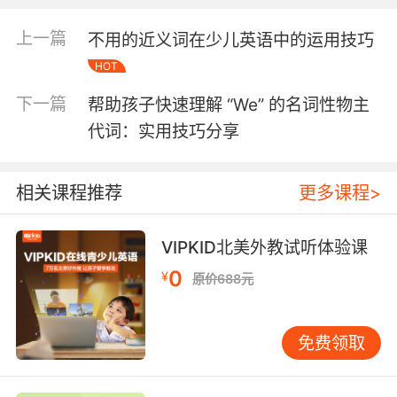
的方式不仅能够让孩子在音乐中感受到学习的乐
上一篇
不用的近义词在少儿英语中的运用技巧
趣，还能通过反复的哼唱加深对发音规则的理
解。
HOT
制作视觉化教具 视觉化的教具可以帮助孩子更直
下一篇
帮助孩子快速理解 “We” 的名词性物主
观地理解长元音和短元音的区别。例如，可以制
代词：实用技巧分享
作一些带有不同颜色标记的单词卡片，用红色标
记长元音，用蓝色标记短元音。通过这样的视觉
提示，孩子可以更容易地区分和理解这些发音规
相关课程推荐
更多课程>
则。此外，还可以利用图表或海报的形式，将常
见的长元音和短元音单词进行分类展示，帮助孩
VIPKID北美外教试听体验课
子系统地学习和记忆。
角色扮演和故事讲述 角色扮演和故事讲述是激发
0
¥
原价688元
孩子想象力和创造力的好方法。通过设计一些与
长元音和短元音相关的小故事，让孩子扮演其中
的角色，并在故事中反复使用这些发音规则的单
免费领取
词，孩子可以在情境中自然而然地掌握这些规
则。例如，可以设计一个关于“魔法森林”的故