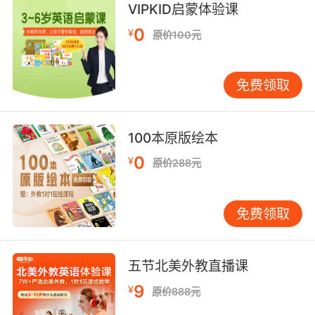
VIPKID启蒙体验课
事，让孩子扮演森林中的小动物，通过对话和互
动来学习和区分长元音和短元音。这样的方式不
0
¥
原价100元
仅能够让孩子在故事情境中感受到学习的乐趣，
还能通过角色扮演加深对发音规则的理解。
利用多感官学习 多感官学习是指通过视觉、听
免费领取
觉、触觉等多种感官的协同作用来增强学习效
果。在帮助孩子掌握长元音和短元音的过程中，
100本原版绘本
可以尝试利用多感官学习的方法。例如，可以让
孩子通过触摸不同形状的字母卡片来感受长元音
0
¥
原价288元
和短元音的区别，或者通过听录音并模仿发音来
加深对规则的理解。此外，还可以利用动作和手
势来辅助记忆，例如在发音时做出相应的手势，
免费领取
帮助孩子更直观地理解这些发音规则。
家庭互动学习 家庭是孩子学习的重要环境，家长
可以通过日常的互动来帮助孩子掌握长元音和短
五节北美外教直播课
元音。例如，可以在日常生活中与孩子进行“元音
9
¥
原价888元
接龙”游戏，家长说出一个单词，孩子需要接出一