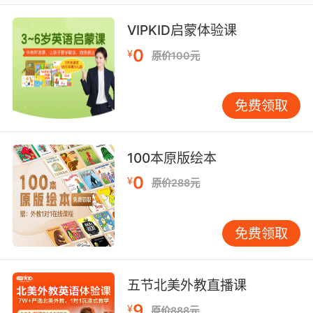
虽然你一直在向我施压 逼我假装认识你
VIPKID启蒙体验课
9. Knock him over with a hammer. I don't
0
¥
原价100元
know.
一锤子敲死他 我怎么知道
免费领取
10. Then nailed to the floor with a hammer.
100本原版绘本
然后用錘子把它釘在地板里
0
¥
原价288元
免费领取
五节北美外教直播课
9
¥
原价888元