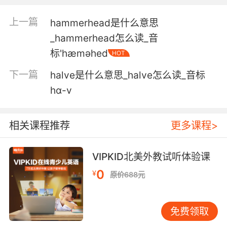
5. That which is hammered on the anvil, takes
its form, not only from the hammer, but the
上一篇
hammerhead是什么意思
anvil, too.
_hammerhead怎么读_音
被放在铁砧上捶打的东西 最后成型 不仅归功于锤
标'hæməhed
HOT
子 也归功于铁砧
下一篇
halve是什么意思_halve怎么读_音标
6. The hard hammers, soft hammers
hɑ-v
everything that he would've needed to make
his weapon.
相关课程推荐
更多课程>
硬锤 软锤 所有他用来制作武器的工具
VIPKID北美外教试听体验课
7. If I were you, I'd keep hammering him on it.
0
¥
原价688元
如果我是你 就继续抓住这点抨击他
8. Though it seems to be what you're
免费领取
hammering me about.