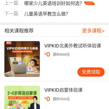
若是掌握了正确的拼法和读音之间的关系的话，
上一篇
哪家少儿英语培训好如何选？
HOT
那么就可以根据单词的读音正确拼写出单词来。
就像是大家都知道元音字母“o”在重读开音节的时
下一篇
儿童英语早教怎么做？
候是读作[+(]的，那么“go（走/去）、hope（希
望/期待）、home（家）以及note（便签/记事
相关课程推荐
更多课程>
本）”这些单词就很容易记住了。
VIPKID北美外教试听体验课
0
再比如另外一条发音规则就是在“o”之后若是+字
¥
原价688元
母m、n、v或者是th时，这时候的字母“o”是可以
读作[Λ]的。那么掌握了这条发音规则之后，大家
免费领取
就不会将“mother（妈妈/母亲）、some（一
些）、come（来）、dove（鸽子）以及
done（完成）”这些单词中的“o”记忆成“u”了。
VIPKID启蒙体验课
0
¥
原价100元
孩子的英文单词记忆好方法之谐音法