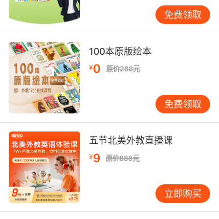
免费领取
谐音法记忆单词的原理是这样的，依据英语单词
和读音在汉语中寻找类似的发音来记忆，这些谐
音要与中文中某些人、事或物所表达的意思联系
100本原版绘本
到一起，从而使得学习者可以产生联想从而产生
0
¥
对事物的好奇。
原价288元
免费领取
实践证明对于刚开始学习英语，尚未掌握外语结
构特点的学员来说，采用谐音的方式来记忆英语
单词是比较有效的。但是在使用谐音记忆法的时
五节北美外教直播课
候，只能将此当做是记忆单词的一种联想手段以
9
¥
原价888元
便加深记忆，不能将其作为模仿发展的依据，大
家也必须要按照标准的发音来读记。
立即购买