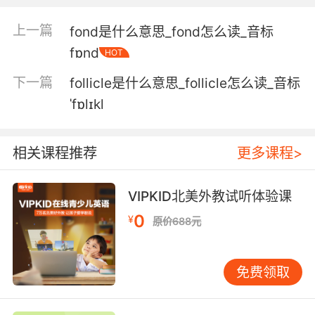
听说你们中有人很喜欢奶酪火锅
上一篇
fond是什么意思_fond怎么读_音标
5. I say chef, but he worked at a fondue
fɒnd
HOT
place.
下一篇
follicle是什么意思_follicle怎么读_音标
我叫他厨师 但他在一家干酪店工作
ˈfɒlɪkl
6. Fawn is coming over for a midnight fondue
supper.
相关课程推荐
更多课程>
福恩要来吃一顿奶酪火锅当夜宵
VIPKID北美外教试听体验课
7. And the fondue skewer we recovered
0
matches the wound.
¥
原价688元
我们找到的奶酪火锅叉子跟伤口吻合
免费领取
8. They're eating him alive like some edup
fondue.