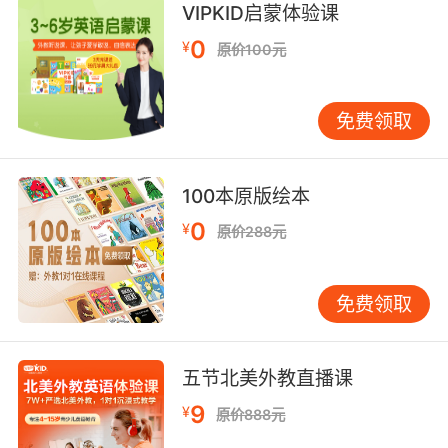
VIPKID启蒙体验课
他们活吃着他 还加上奶酪火锅大杂烩
0
¥
原价100元
9. fondue, or as you might know it, hot
cheese.
免费领取
芝士火锅 你也许听过 热芝士
10. Hey, there you are. I thought I'd find you at
100本原版绘本
the fondue trough.
0
¥
原价288元
你在这里啊 我还以为你会在芝士火锅那边
免费领取
五节北美外教直播课
9
¥
原价888元