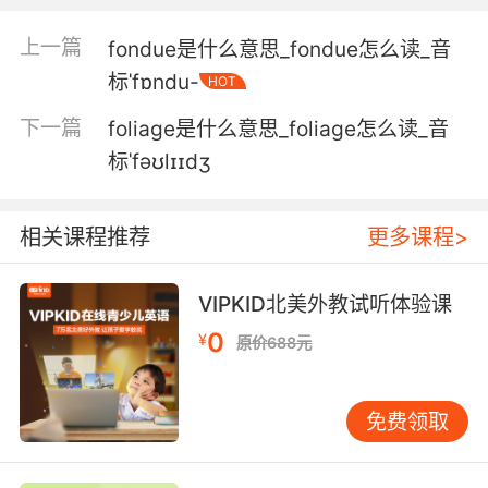
5. Villa, check that follicle sample under that
microscope.
上一篇
fondue是什么意思_fondue怎么读_音
维拉 你去那个显微镜那里看一下那个毛囊样本
标ˈfɒndu-
HOT
下一篇
foliage是什么意思_foliage怎么读_音
6. And I got the results from the test on his
hair follicles.
标ˈfəʊlɪɪdʒ
我得到了他的头发毛囊测试结果
相关课程推荐
更多课程>
7. I could run a follicle stimulator over your
upper lip.
VIPKID北美外教试听体验课
我可以給你的上唇做毛囊
0
¥
原价688元
8. I plucked a hair from his head with the
follicle still attached.
免费领取
我拔了他的一根头发 下面还带着毛囊