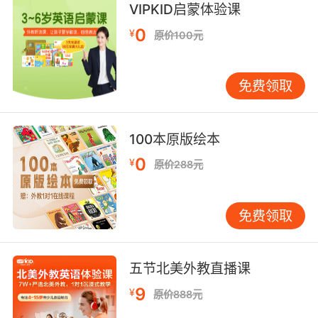
VIPKID启蒙体验课
9. We discovered an additional anomaly
relating to the hair follicles in his scalp.
0
¥
原价100元
我们发现另一个的异常 是他的头发的毛囊
免费领取
10. The vibrations will lift up your follicles so
that the blades cut below your skin.
100本原版绘本
震动可以拔高你的毛囊 这样刀片就可以刮得很干
0
¥
净
原价288元
免费领取
五节北美外教直播课
9
¥
原价888元