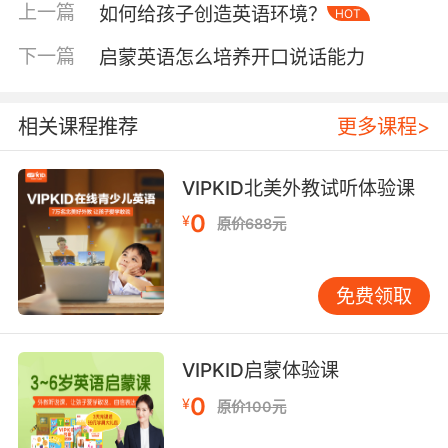
上一篇
如何给孩子创造英语环境？
HOT
从最简单的物理空间布置入手。这不需要多高的
英语水平，只需一点心思。 不妨从孩子的房间开
下一篇
启蒙英语怎么培养开口说话能力
始。在门上贴一张“My Room”标签，在书架上贴
上“Books”、“Toys”的标识。衣柜里可以挂上
“Summer Clothes”、“Winter Clothes”的小卡
相关课程推荐
更多课程>
片。这些视觉标签如同路标，让孩子在熟悉的环
境中持续接触英语。 我常建议家长制作“生活英语
VIPKID北美外教试听体验课
标签贴”，为家中常用物品贴上英文名称。冰箱、
0
¥
原价688元
电视、桌子、椅子……这些孩子天天接触的东西，
就是最生动的词汇库。粘贴时可以和孩子一起完
成，边贴边读：“This is a fridge.” 这个过程本身
免费领取
就成了有趣的亲子互动。 有位爸爸分享了他的小
妙招：他在家里的开关旁贴上“turn on”和“turn
off”，每次开灯关灯时，都会指着标签念一遍。不
VIPKID启蒙体验课
久，他三岁的女儿就会在关灯时说“off”，虽然发
0
¥
原价100元
音尚不标准，但已建立了语言与动作的联结。 听
觉环境的营造：让英语“听得到” 除了视觉输入，