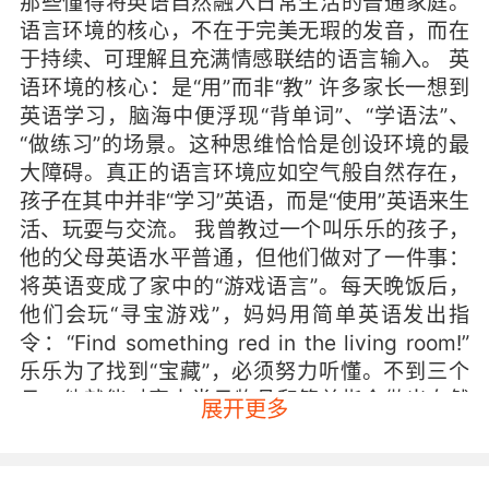
那些懂得将英语自然融入日常生活的普通家庭。
语言环境的核心，不在于完美无瑕的发音，而在
于持续、可理解且充满情感联结的语言输入。 英
语环境的核心：是“用”而非“教” 许多家长一想到
英语学习，脑海中便浮现“背单词”、“学语法”、
“做练习”的场景。这种思维恰恰是创设环境的最
大障碍。真正的语言环境应如空气般自然存在，
孩子在其中并非“学习”英语，而是“使用”英语来生
活、玩耍与交流。 我曾教过一个叫乐乐的孩子，
他的父母英语水平普通，但他们做对了一件事：
将英语变成了家中的“游戏语言”。每天晚饭后，
他们会玩“寻宝游戏”，妈妈用简单英语发出指
令：“Find something red in the living room!”
乐乐为了找到“宝藏”，必须努力听懂。不到三个
月，他就能对家中常见物品和简单指令做出自然
展开更多
反应。这种做法的关键在于，英语不是额外的学
习任务，而是完成有趣活动的工具。 从物理空间
开始：让英语“看得见” 创设环境的第一步，可以