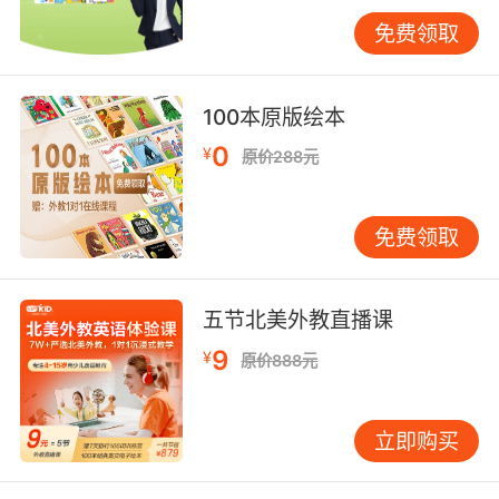
听觉环境同样重要。许多家长会给孩子播放英文
免费领取
儿歌或观看英文动画，这当然是好方法，但关键
在于如何让这些音频资源“活”起来。 单纯的背景
音乐式播放，效果往往有限。更好的做法是“互动
100本原版绘本
式聆听”。例如在播放《If You’re Happy and
0
¥
原价288元
You Know It》时，家长可以跟着音乐做动作——
拍手、跺脚，并鼓励孩子一起做。当唱到“clap
your hands”时就拍手。这样，孩子就能将声音与
免费领取
具体动作联系起来，理解歌词意思。 我认识一位
妈妈，她每天早晨会安排15分钟的“英文儿歌时
间”。她会提前选好几首儿歌，自己先学会简单动
五节北美外教直播课
作，然后和孩子一起边唱边跳。她说：“我不在意
9
¥
原价888元
自己唱得是否标准，重要的是孩子看到我很享受
这个过程，他也会觉得英语是快乐的。” 对于年龄
稍大的孩子，可以尝试“有声读物+纸质书”的组
立即购买
合。先让孩子听一段原版音频，再一起看对应的
绘本。这种“先听后看”的方式，能帮助孩子建立